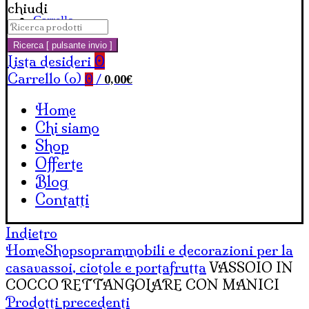
chiudi
Carrello
Cerca:
Ricerca [ pulsante invio ]
Lista desideri
0
Carrello (
o
)
0,00
€
0
/
Home
Chi siamo
Shop
Offerte
Blog
Contatti
Indietro
Home
Shop
soprammobili e decorazioni per la
casa
vassoi, ciotole e portafrutta
VASSOIO IN
COCCO RETTANGOLARE CON MANICI
Prodotti precedenti