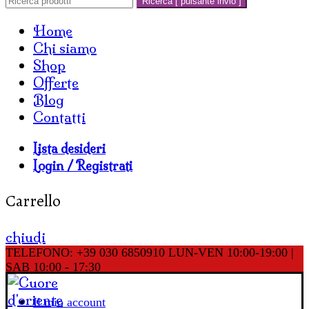
Ricerca [ pulsante invio ]
Home
Chi siamo
Shop
Offerte
Blog
Contatti
Lista desideri
Login / Registrati
Carrello
chiudi
TELEFONO: +39 030 6850910
LUN-VEN 10:00-19:00 |
SAB 10:00 - 17:30
Il mio account