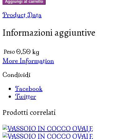
Aggiungi al carrello
COCCO
Product Data
RETTANGOLARE
CON
Informazioni aggiuntive
MANICI
quantità
Peso
0,50 kg
More Information
Condividi
Facebook
Twitter
Prodotti correlati