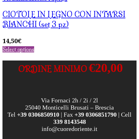
CIOTOLE IN LEGNO CON INTARSI
BIANCHI (set 3 pz)
14,50
€
Select options
€20,00
ORDINE MINIMO
Via Fornaci 2h / 2i / 2l
25040 Monticelli Brusati – Brescia
Tel
+39 0306850910
| Fax
+39 0306851790
| Cell
339 8143548
info@cuoredoriente.it