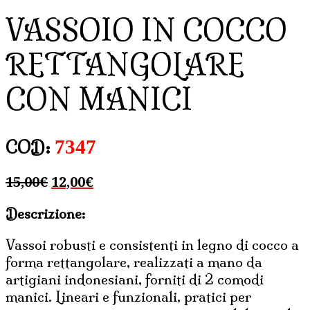
VASSOIO IN COCCO
RETTANGOLARE
CON MANICI
7347
COD:
Il
Il
15,00
€
12,00
€
prezzo
prezzo
Descrizione:
originale
attuale
era:
è:
Vassoi robusti e consistenti in legno di cocco a
15,00€.
12,00€.
forma rettangolare, realizzati a mano da
artigiani indonesiani, forniti di 2 comodi
manici. Lineari e funzionali, pratici per