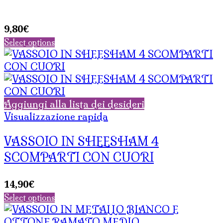
9,80
€
Select options
Aggiungi alla lista dei desideri
Visualizzazione rapida
VASSOIO IN SHEESHAM 4
SCOMPARTI CON CUORI
14,90
€
Select options