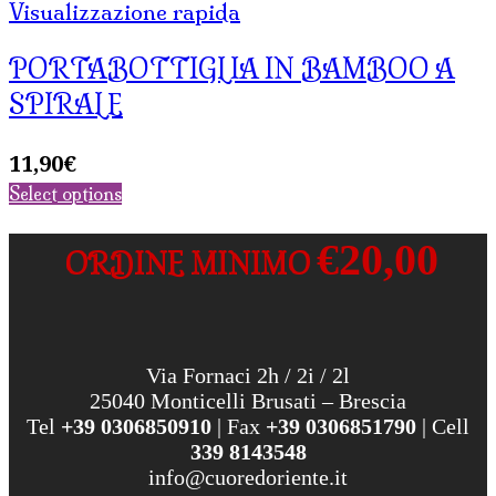
Visualizzazione rapida
PORTABOTTIGLIA IN BAMBOO A
SPIRALE
11,90
€
Select options
€20,00
ORDINE MINIMO
Via Fornaci 2h / 2i / 2l
25040 Monticelli Brusati – Brescia
Tel
+39 0306850910
| Fax
+39 0306851790
| Cell
339 8143548
info@cuoredoriente.it