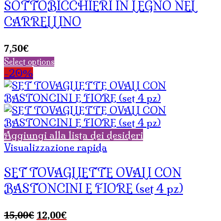
SOTTOBICCHIERI IN LEGNO NEL
CARRELLINO
7,50
€
Select options
-20%
Aggiungi alla lista dei desideri
Visualizzazione rapida
SET TOVAGLIETTE OVALI CON
BASTONCINI E FIORE (set 4 pz)
Il
Il
15,00
€
12,00
€