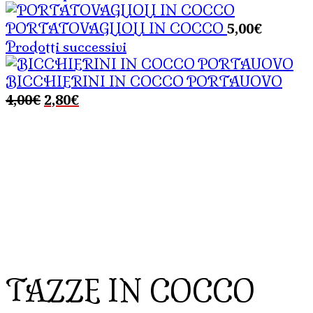
5,00
€
PORTATOVAGLIOLI IN COCCO
Prodotti successivi
BICCHIERINI IN COCCO PORTAUOVO
Il
Il
4,00
€
2,80
€
prezzo
prezzo
originale
attuale
era:
è:
4,00€.
2,80€.
TAZZE IN COCCO