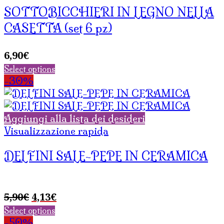
SOTTOBICCHIERI IN LEGNO NELLA
CASETTA (set 6 pz)
6,90
€
Select options
-30%
Aggiungi alla lista dei desideri
Visualizzazione rapida
DELFINI SALE-PEPE IN CERAMICA
Il
Il
5,90
€
4,13
€
prezzo
prezzo
Select options
originale
attuale
-50%