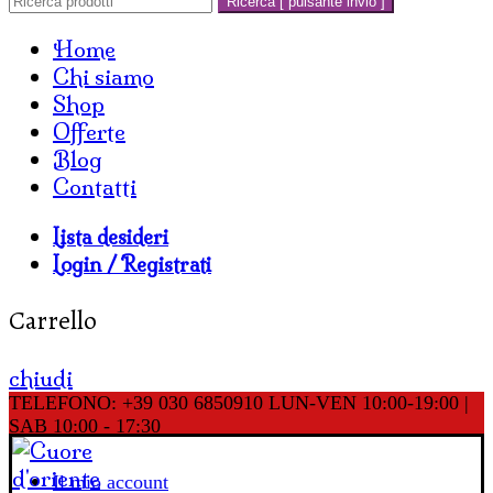
Ricerca [ pulsante invio ]
Home
Chi siamo
Shop
Offerte
Blog
Contatti
Lista desideri
Login / Registrati
Carrello
chiudi
TELEFONO: +39 030 6850910
LUN-VEN 10:00-19:00 |
SAB 10:00 - 17:30
Il mio account