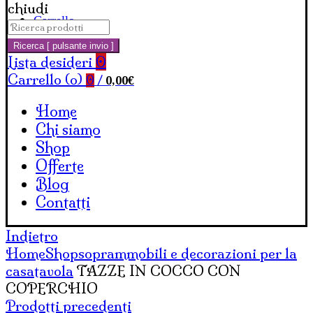
chiudi
Carrello
Cerca:
Ricerca [ pulsante invio ]
Lista desideri
0
Carrello (
o
)
0,00
€
0
/
Home
Chi siamo
Shop
Offerte
Blog
Contatti
Indietro
Home
Shop
soprammobili e decorazioni per la
casa
tavola
TAZZE IN COCCO CON
COPERCHIO
Prodotti precedenti