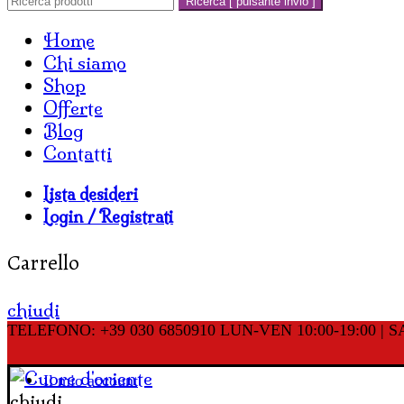
Ricerca [ pulsante invio ]
Home
Chi siamo
Shop
Offerte
Blog
Contatti
Lista desideri
Login / Registrati
Carrello
chiudi
TELEFONO: +39 030 6850910
LUN-VEN 10:00-19:00 | SA
Il mio account
chiudi