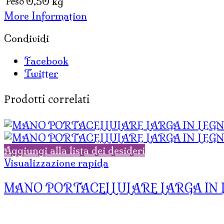
Peso
0,50 kg
More Information
Condividi
Facebook
Twitter
Prodotti correlati
Aggiungi alla lista dei desideri
Visualizzazione rapida
MANO PORTACELLULARE LARGA IN