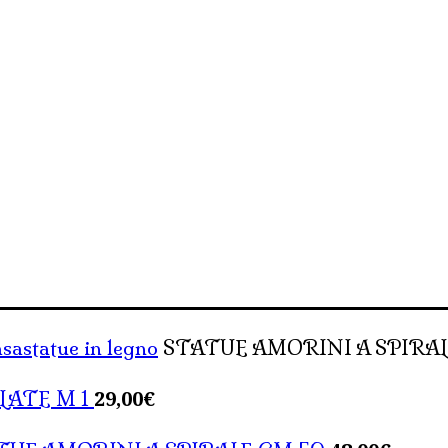
asa
statue in legno
STATUE AMORINI A SPIRAL
29,00
€
LATE M 1