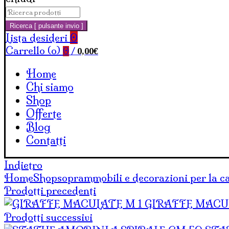
Cerca:
Carrello
Ricerca [ pulsante invio ]
Lista desideri
0
Carrello (
o
)
0,00
€
0
/
Home
Chi siamo
Shop
Offerte
Blog
Contatti
Indietro
Home
Shop
soprammobili e decorazioni per la c
Prodotti precedenti
GIRAFFE MACU
Prodotti successivi