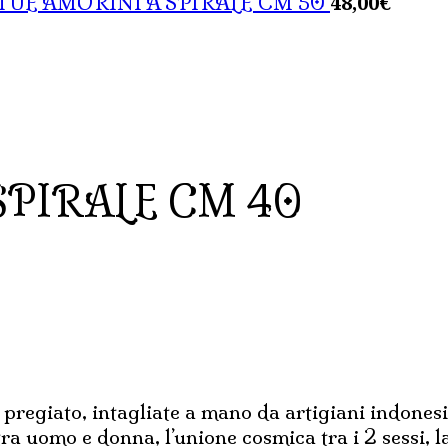
48,00
€
TUE AMORINI A SPIRALE CM 50
SPIRALE CM 40
 pregiato, intagliate a mano da artigiani indones
a uomo e donna, l’unione cosmica tra i 2 sessi, la