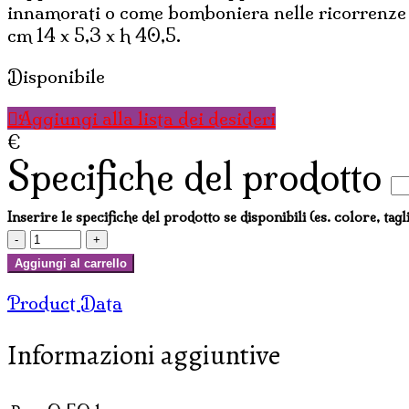
innamorati o come bomboniera nelle ricorrenze p
cm 14 x 5,3 x h 40,5.
Disponibile
Aggiungi alla lista dei desideri
€
Specifiche del prodotto
Inserire le specifiche del prodotto se disponibili (es. colore, tagl
STATUE
AMORINI
Aggiungi al carrello
A
Product Data
SPIRALE
CM
Informazioni aggiuntive
40
quantità