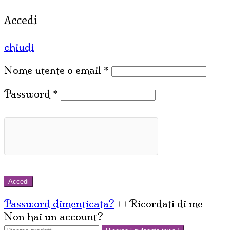
Accedi
chiudi
Nome utente o email
*
Password
*
Accedi
Password dimenticata?
Ricordati di me
Non hai un account?
Crea un account
Cerca: