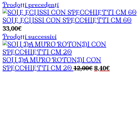
Prodotti precedenti
SOLE ECLISSI CON SPECCHIETTI CM 60
33,00
€
Prodotti successivi
SOLI DA MURO ROTONDI CON
Il
Il
12,00
€
8,40
€
SPECCHIETTI CM 20
prezzo
prezzo
originale
attuale
era:
è:
12,00€.
8,40€.