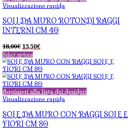
Visualizzazione rapida
SOLI DA MURO ROTONDI RAGGI
INTERNI CM 40
Il
Il
18,00
€
13,50
€
prezzo
prezzo
Select options
originale
attuale
era:
è:
18,00€.
13,50€.
Aggiungi alla lista dei desideri
Visualizzazione rapida
SOLE DA MURO CON RAGGI SOLE E
FIORI CM 80