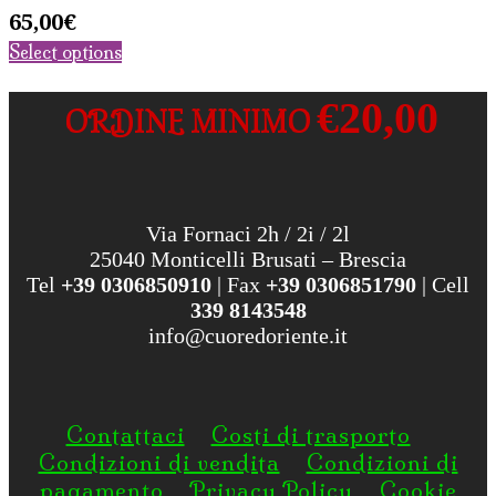
65,00
€
Select options
€20,00
ORDINE MINIMO
Via Fornaci 2h / 2i / 2l
25040 Monticelli Brusati – Brescia
Tel
+39 0306850910
| Fax
+39 0306851790
| Cell
339 8143548
info@cuoredoriente.it
Contattaci
Costi di trasporto
Condizioni di vendita
Condizioni di
pagamento
Privacy Policy
Cookie