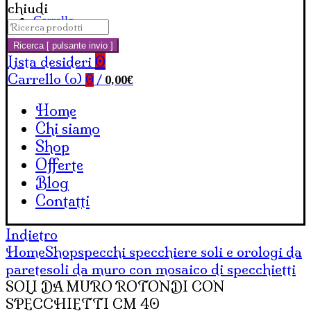
chiudi
Carrello
Cerca:
Ricerca [ pulsante invio ]
Lista desideri
0
Carrello (
o
)
0,00
€
0
/
Home
Chi siamo
Shop
Offerte
Blog
Contatti
Indietro
Home
Shop
specchi specchiere soli e orologi da
parete
soli da muro con mosaico di specchietti
SOLI DA MURO ROTONDI CON
SPECCHIETTI CM 40