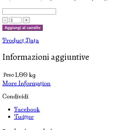
SOLI
DA
Aggiungi al carrello
MURO
Product Data
ROTONDI
CON
Informazioni aggiuntive
SPECCHIETTI
CM
40
Peso
1,00 kg
quantità
More Information
Condividi
Facebook
Twitter