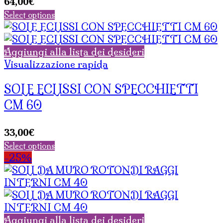
64,00
€
Select options
Aggiungi alla lista dei desideri
Visualizzazione rapida
SOLE ECLISSI CON SPECCHIETTI
CM 60
33,00
€
Select options
-25%
Aggiungi alla lista dei desideri