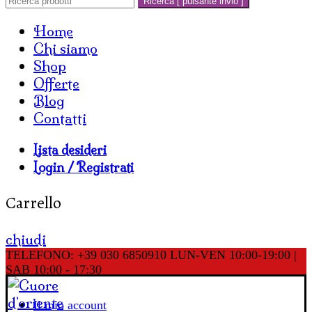
Ricerca [ pulsante invio ]
Home
Chi siamo
Shop
Offerte
Blog
Contatti
Lista desideri
Login / Registrati
Carrello
chiudi
TELEFONO: +39 030 6850910
LUN-VEN 10:00-19:00 |
SAB 10:00 - 17:30
Il mio account