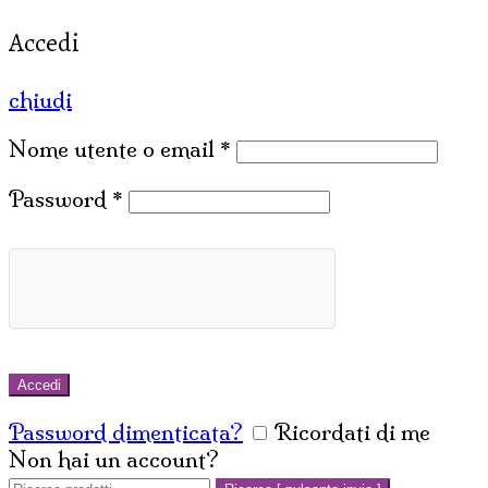
Accedi
chiudi
Nome utente o email
*
Password
*
Accedi
Password dimenticata?
Ricordati di me
Non hai un account?
Crea un account
Cerca: