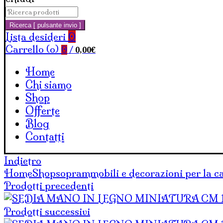
Cerca:
Carrello
Ricerca [ pulsante invio ]
Lista desideri
0
Carrello (
o
)
0,00
€
0
/
Home
Chi siamo
Shop
Offerte
Blog
Contatti
Indietro
Home
Shop
soprammobili e decorazioni per la c
Prodotti precedenti
Prodotti successivi