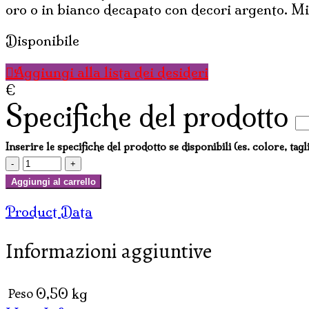
oro o in bianco decapato con decori argento. M
Disponibile
Aggiungi alla lista dei desideri
€
Specifiche del prodotto
Inserire le specifiche del prodotto se disponibili (es. colore, tagl
SEDIA
MANO
Aggiungi al carrello
IN
Product Data
LEGNO
MINIATURA
Informazioni aggiuntive
CM
20
quantità
Peso
0,50 kg