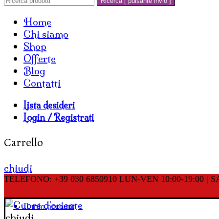
Ricerca [ pulsante invio ]
Home
Chi siamo
Shop
Offerte
Blog
Contatti
Lista desideri
Login / Registrati
Carrello
chiudi
TELEFONO: +39 030 6850910
LUN-VEN 10:00-19:00 | SA
Il mio account
chiudi