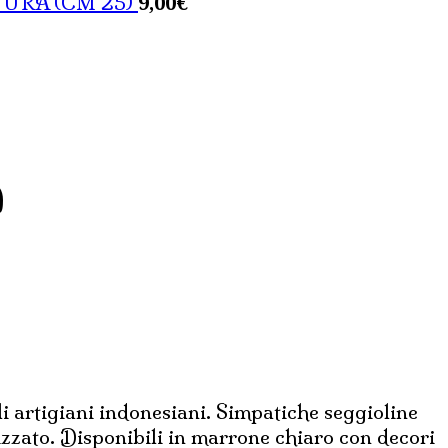
9,00
€
TURA (CM 25)
0
li artigiani indonesiani. Simpatiche seggioline
lizzato. Disponibili in marrone chiaro con decori