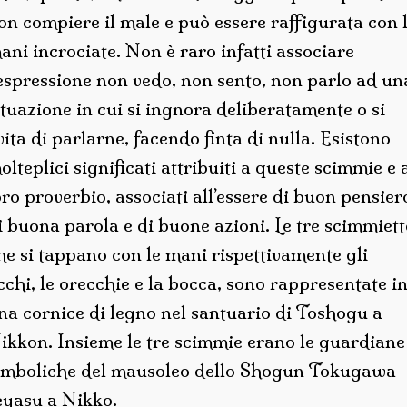
on compiere il male e può essere raffigurata con 
ani incrociate. Non è raro infatti associare
’espressione non vedo, non sento, non parlo ad un
ituazione in cui si ingnora deliberatamente o si
vita di parlarne, facendo finta di nulla. Esistono
olteplici significati attribuiti a queste scimmie e 
oro proverbio, associati all’essere di buon pensier
i buona parola e di buone azioni. Le tre scimmiett
he si tappano con le mani rispettivamente gli
cchi, le orecchie e la bocca, sono rappresentate i
na cornice di legno nel santuario di Toshogu a
ikkon. Insieme le tre scimmie erano le guardiane
imboliche del mausoleo dello Shogun Tokugawa
eyasu a Nikko.