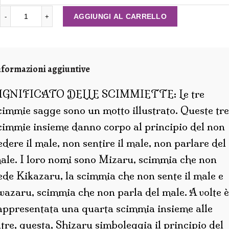
SCIMMIETTE IN RESINA NON VEDO NON SENTO NON PAR
AGGIUNGI AL CARRELLO
nformazioni aggiuntive
IGNIFICATO DELLE SCIMMIETTE: Le tre
cimmie sagge sono un motto illustrato. Queste tre
cimmie insieme danno corpo al principio del non
edere il male, non sentire il male, non parlare del
ale. I loro nomi sono Mizaru, scimmia che non
ede Kikazaru, la scimmia che non sente il male e
wazaru, scimmia che non parla del male. A volte è
appresentata una quarta scimmia insieme alle
ltre, questa, Shizaru simboleggia il principio del