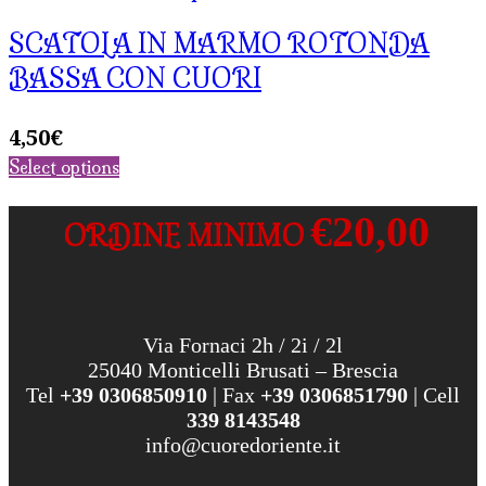
SCATOLA IN MARMO ROTONDA
BASSA CON CUORI
4,50
€
Select options
€20,00
ORDINE MINIMO
Via Fornaci 2h / 2i / 2l
25040 Monticelli Brusati – Brescia
Tel
+39 0306850910
| Fax
+39 0306851790
| Cell
339 8143548
info@cuoredoriente.it