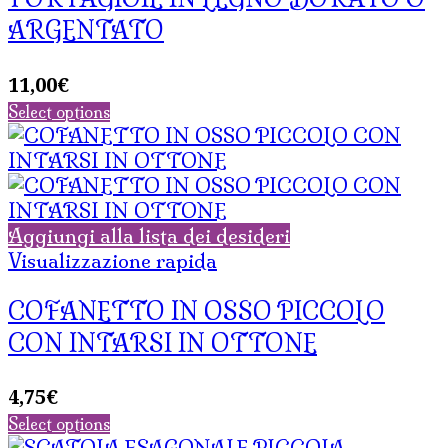
ARGENTATO
11,00
€
Select options
Aggiungi alla lista dei desideri
Visualizzazione rapida
COFANETTO IN OSSO PICCOLO
CON INTARSI IN OTTONE
4,75
€
Select options