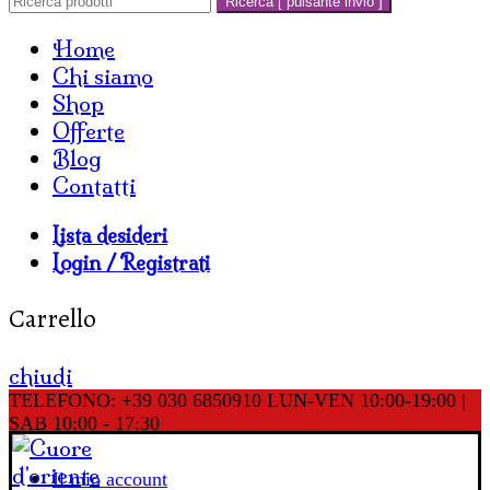
Ricerca [ pulsante invio ]
Home
Chi siamo
Shop
Offerte
Blog
Contatti
Lista desideri
Login / Registrati
Carrello
chiudi
TELEFONO: +39 030 6850910
LUN-VEN 10:00-19:00 |
SAB 10:00 - 17:30
Il mio account