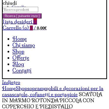
chiudi
Carrello
Cerca:
Ricerca [ pulsante invio ]
Lista desideri
0
Carrello (
o
)
0,00
€
0
/
Home
Chi siamo
Shop
Offerte
Blog
Contatti
Indietro
Home
Shop
soprammobili e decorazioni per la
casa
scatole, cofanetti e portagioie
SCATOLA
IN MARMO ROTONDA PICCOLA CON
COPERCHIO E PIEDISTALLO