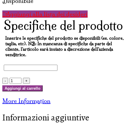
Disponibile
Aggiungi alla lista dei desideri
Specifiche del prodotto
Inserire le specifiche del prodotto se disponibili (es. colore,
taglia, etc). NB: In mancanza di specifiche da parte del
cliente, l'articolo sarà inviato a discrezione dell'azienda
venditrice.
SCATOLA
IN
Aggiungi al carrello
MARMO
More Information
ROTONDA
PICCOLA
Informazioni aggiuntive
CON
COPERCHIO