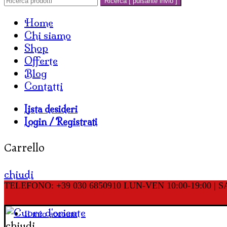
Ricerca [ pulsante invio ]
Home
Chi siamo
Shop
Offerte
Blog
Contatti
Lista desideri
Login / Registrati
Carrello
chiudi
TELEFONO: +39 030 6850910
LUN-VEN 10:00-19:00 | SA
Il mio account
chiudi