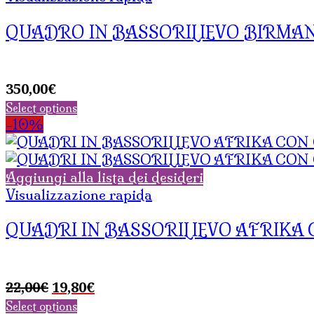
QUADRO IN BASSORILIEVO BIRMAN
350,00
€
Select options
-10%
Aggiungi alla lista dei desideri
Visualizzazione rapida
QUADRI IN BASSORILIEVO AFRIKA CO
Il
Il
22,00
€
19,80
€
prezzo
prezzo
Select options