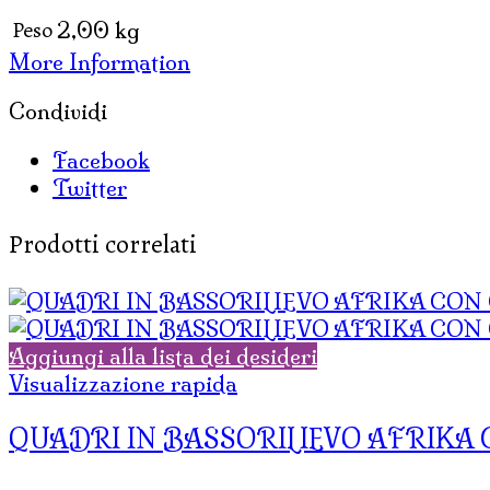
cm
Peso
2,00 kg
60
More Information
x
80
Condividi
)
quantità
Facebook
Twitter
Prodotti correlati
Aggiungi alla lista dei desideri
Visualizzazione rapida
QUADRI IN BASSORILIEVO AFRIKA C