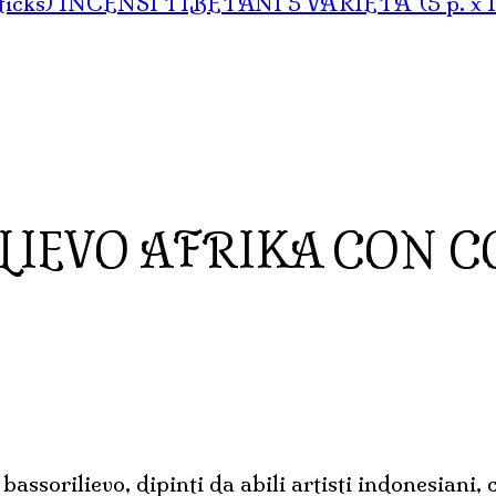
INCENSI TIBETANI 5 VARIETA' (5 p. x 14
IEVO AFRIKA CON COR
bassorilievo, dipinti da abili artisti indonesiani, 