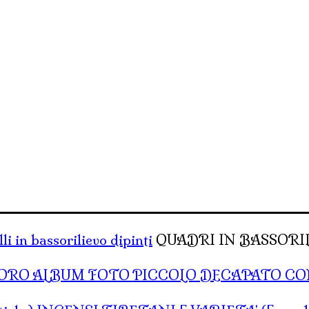
li in bassorilievo dipinti
QUADRI IN BASSORILI
ALBUM FOTO PICCOLO DECAPATO C