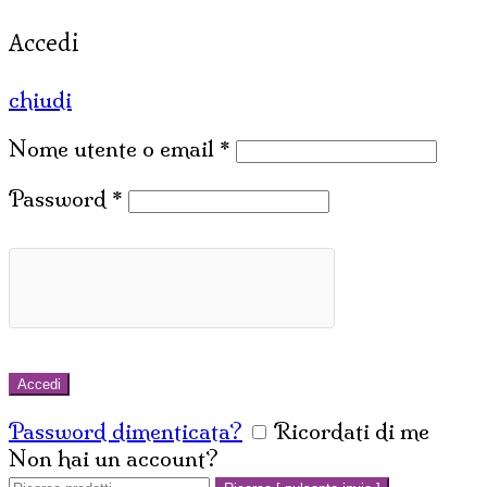
Accedi
chiudi
Nome utente o email
*
Password
*
Accedi
Password dimenticata?
Ricordati di me
Non hai un account?
Crea un account
Cerca: