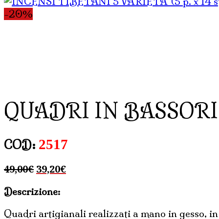
-20%
QUADRI IN BASSORIL
2517
COD:
Il
Il
49,00
€
39,20
€
prezzo
prezzo
Descrizione:
originale
attuale
era:
è:
Quadri artigianali realizzati a mano in gesso, in 
49,00€.
39,20€.