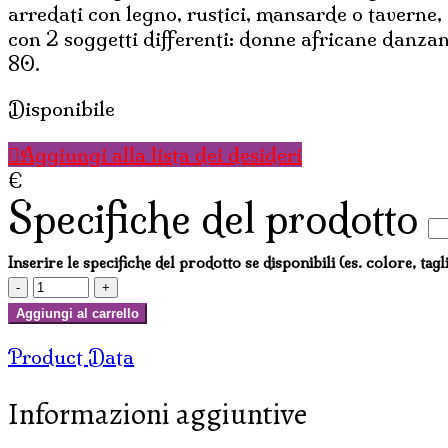
arredati con legno, rustici, mansarde o taverne,
con 2 soggetti differenti: donne africane danzan
80.
Disponibile
Aggiungi alla lista dei desideri
€
Specifiche del prodotto
Inserire le specifiche del prodotto se disponibili (es. colore, tagl
QUADRI
IN
Aggiungi al carrello
BASSORILIEVO
Product Data
AFRIKA
CON
Informazioni aggiuntive
CORNICE
(