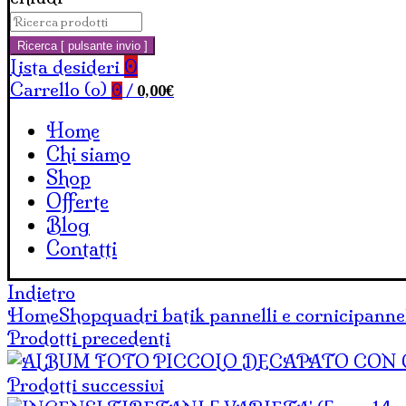
Cerca:
Carrello
Ricerca [ pulsante invio ]
Lista desideri
0
Carrello (
o
)
0,00
€
0
/
Home
Chi siamo
Shop
Offerte
Blog
Contatti
Indietro
Home
Shop
quadri batik pannelli e cornici
pannel
Prodotti precedenti
Prodotti successivi