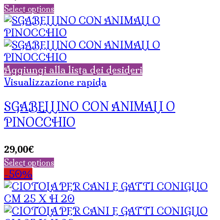
Select options
Aggiungi alla lista dei desideri
Visualizzazione rapida
SGABELLINO CON ANIMALI O
PINOCCHIO
29,00
€
Select options
-50%