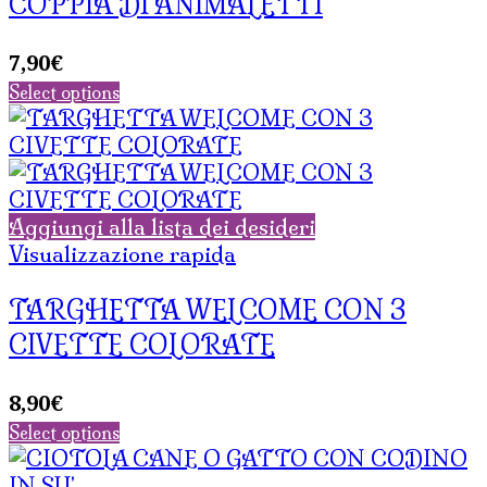
COPPIA DI ANIMALETTI
7,90
€
Select options
Aggiungi alla lista dei desideri
Visualizzazione rapida
TARGHETTA WELCOME CON 3
CIVETTE COLORATE
8,90
€
Select options