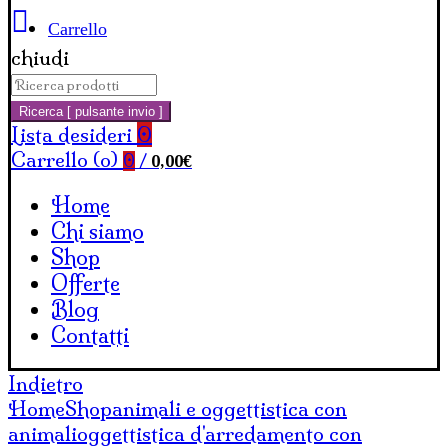
Carrello
chiudi
Cerca:
Ricerca [ pulsante invio ]
Lista desideri
0
Carrello (
o
)
0,00
€
0
/
Home
Chi siamo
Shop
Offerte
Blog
Contatti
Indietro
Home
Shop
animali e oggettistica con
animali
oggettistica d'arredamento con