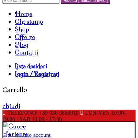
Ricerca [ pulsante invio ]
Home
Chi siamo
Shop
Offerte
Blog
Contatti
Lista desideri
Login / Registrati
Carrello
chiudi
TELEFONO: +39 030 6850910
LUN-VEN 10:00-
19:00 | SAB 10:00 - 17:30
Il mio account