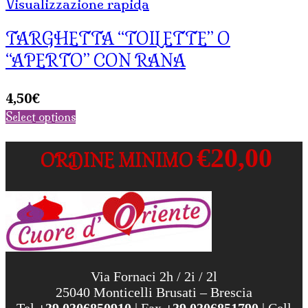
Visualizzazione rapida
TARGHETTA “TOILETTE” O
“APERTO” CON RANA
4,50
€
Select options
€20,00
ORDINE MINIMO
Via Fornaci 2h / 2i / 2l
25040 Monticelli Brusati – Brescia
Tel
+39 0306850910
| Fax
+39 0306851790
| Cell