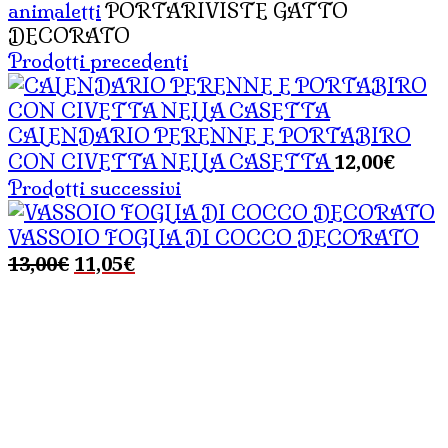
animaletti
PORTARIVISTE GATTO
DECORATO
Prodotti precedenti
CALENDARIO PERENNE E PORTABIRO
12,00
€
CON CIVETTA NELLA CASETTA
Prodotti successivi
VASSOIO FOGLIA DI COCCO DECORATO
Il
Il
13,00
€
11,05
€
prezzo
prezzo
originale
attuale
era:
è:
13,00€.
11,05€.