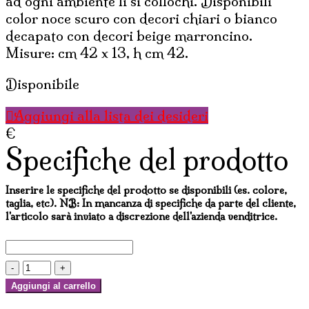
ad ogni ambiente li si collochi. Disponibili
color noce scuro con decori chiari o bianco
decapato con decori beige marroncino.
Misure: cm 42 x 13, h cm 42.
Disponibile
Aggiungi alla lista dei desideri
€
Specifiche del prodotto
Inserire le specifiche del prodotto se disponibili (es. colore,
taglia, etc). NB: In mancanza di specifiche da parte del cliente,
l'articolo sarà inviato a discrezione dell'azienda venditrice.
PORTARIVISTE
GATTO
Aggiungi al carrello
DECORATO