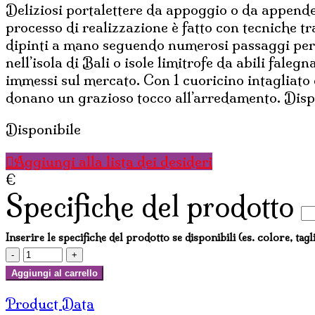
Deliziosi portalettere da appoggio o da appendere 
processo di realizzazione è fatto con tecniche tra
dipinti a mano seguendo numerosi passaggi per da
nell’isola di Bali o isole limitrofe da abili falegn
immessi sul mercato. Con 1 cuoricino intagliato 
donano un grazioso tocco all’arredamento. Dispo
Disponibile
Aggiungi alla lista dei desideri
€
Specifiche del prodotto
Inserire le specifiche del prodotto se disponibili (es. colore, tagl
PORTALETTERE
DECAPATO
Aggiungi al carrello
BIANCO
Product Data
CON