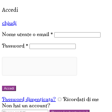
Accedi
chiudi
Nome utente o email
*
Password
*
Accedi
Password dimenticata?
Ricordati di me
Non hai un account?
Crea un account
Cerca: