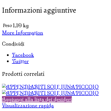
CUORE
Informazioni aggiuntive
POST
quantità
Peso
1,10 kg
More Information
Condividi
Facebook
Twitter
Prodotti correlati
Aggiungi alla lista dei desideri
Visualizzazione rapida