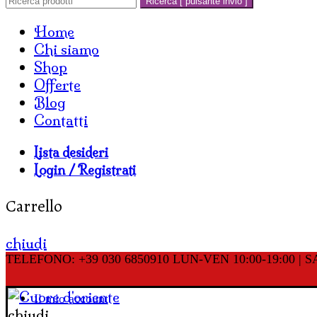
Ricerca [ pulsante invio ]
Home
Chi siamo
Shop
Offerte
Blog
Contatti
Lista desideri
Login / Registrati
Carrello
chiudi
TELEFONO: +39 030 6850910
LUN-VEN 10:00-19:00 | SA
Il mio account
chiudi