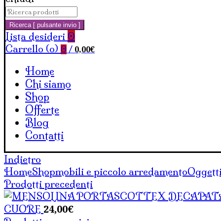
Cerca:
Carrello
Ricerca [ pulsante invio ]
Lista desideri
0
Carrello (
o
)
0,00
€
0
/
Home
Chi siamo
Shop
Offerte
Blog
Contatti
Indietro
Home
Shop
mobili e piccolo arredamento
Oggetti
Prodotti precedenti
24,00
€
CUORE