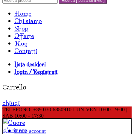
Ricerca [ pulsante invio ]
Home
Chi siamo
Shop
Offerte
Blog
Contatti
Lista desideri
Login / Registrati
Carrello
chiudi
TELEFONO: +39 030 6850910
LUN-VEN 10:00-19:00 |
SAB 10:00 - 17:30
Il mio account