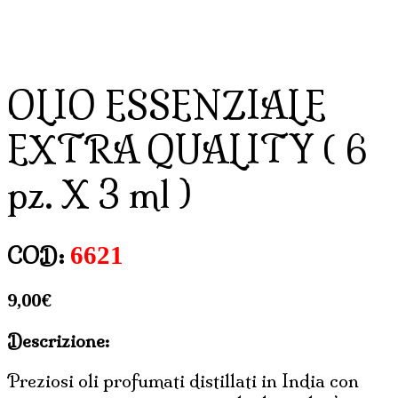
OLIO ESSENZIALE
EXTRA QUALITY ( 6
pz. X 3 ml )
6621
COD:
9,00
€
Descrizione:
Preziosi oli profumati distillati in India con