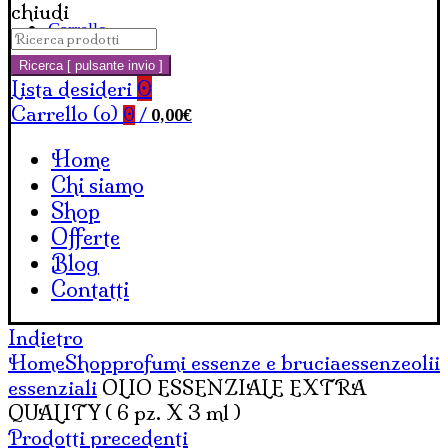
chiudi
Carrello
Cerca:
Ricerca [ pulsante invio ]
Lista desideri
0
Carrello (
o
)
0,00
€
0
/
Home
Chi siamo
Shop
Offerte
Blog
Contatti
Indietro
Home
Shop
profumi essenze e bruciaessenze
olii
essenziali
OLIO ESSENZIALE EXTRA
QUALITY ( 6 pz. X 3 ml )
Prodotti precedenti