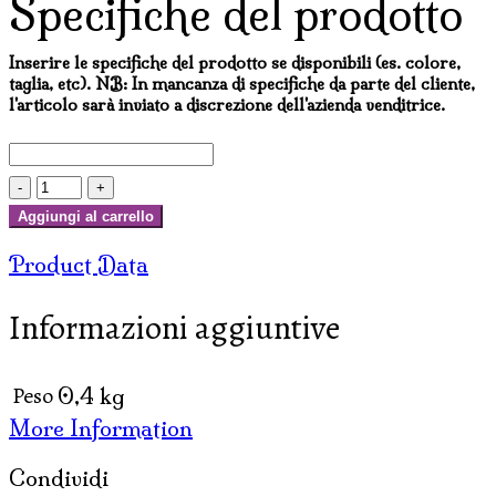
Specifiche del prodotto
Inserire le specifiche del prodotto se disponibili (es. colore,
taglia, etc). NB: In mancanza di specifiche da parte del cliente,
l'articolo sarà inviato a discrezione dell'azienda venditrice.
OLIO
ESSENZIALE
Aggiungi al carrello
EXTRA
Product Data
QUALITY
(
Informazioni aggiuntive
6
pz.
X
Peso
0,4 kg
3
More Information
ml
)
Condividi
quantità