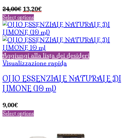
Il
Il
24,00
€
13,20
€
prezzo
prezzo
Select options
originale
attuale
era:
è:
24,00€.
13,20€.
Aggiungi alla lista dei desideri
Visualizzazione rapida
OLIO ESSENZIALE NATURALE DI
LIMONE (10 ml)
9,00
€
Select options