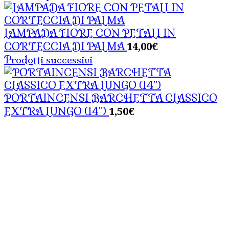
LAMPADA FIORE CON PETALI IN
14,00
€
CORTECCIA DI PALMA
Prodotti successivi
PORTAINCENSI BARCHETTA CLASSICO
1,50
€
EXTRA LUNGO (14")