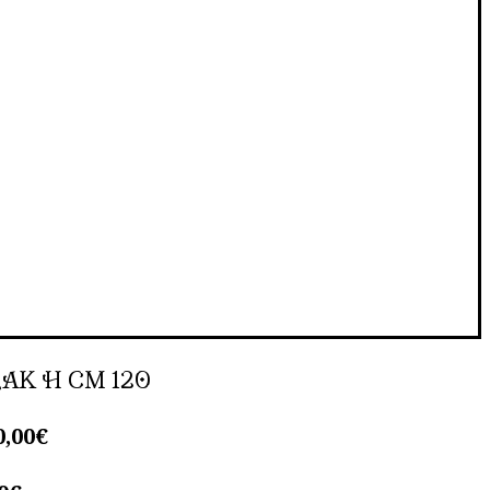
AK H CM 120
0,00
€