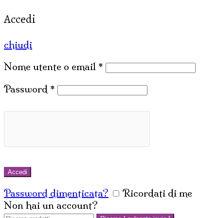
Accedi
chiudi
Nome utente o email
*
Password
*
Accedi
Password dimenticata?
Ricordati di me
Non hai un account?
Crea un account
Cerca: