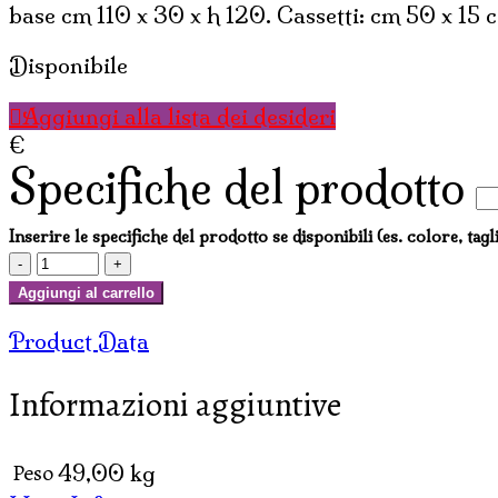
base cm 110 x 30 x h 120. Cassetti: cm 50 x 15 c
Disponibile
Aggiungi alla lista dei desideri
€
Specifiche del prodotto
Inserire le specifiche del prodotto se disponibili (es. colore, tagl
LIBRERIA
ROTONDA
Aggiungi al carrello
IN
Product Data
TEAK
H
Informazioni aggiuntive
CM
120
quantità
Peso
49,00 kg