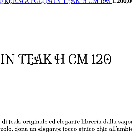
1.200,0
IBRERIA A FOGLIA IN TEAK H CM 190
IN TEAK H CM 120
di teak, originale ed elegante libreria dalla sago
tavolo, dona un elegante tocco etnico chic all’amb