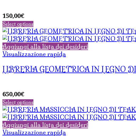
150,00
€
Select options
Aggiungi alla lista dei desideri
Visualizzazione rapida
LIBRERIA GEOMETRICA IN LEGNO D
650,00
€
Select options
Aggiungi alla lista dei desideri
Visualizzazione rapida