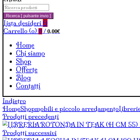
Cerca:
Carrello
Ricerca [ pulsante invio ]
Lista desideri
0
Carrello (
o
)
0,00
€
0
/
Home
Chi siamo
Shop
Offerte
Blog
Contatti
Indietro
Home
Shop
mobili e piccolo arredamento
Libreri
Prodotti precedenti
Prodotti successivi