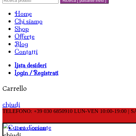
Ricerca [ pulsante invio ]
Home
Chi siamo
Shop
Offerte
Blog
Contatti
Lista desideri
Login / Registrati
Carrello
chiudi
TELEFONO: +39 030 6850910
LUN-VEN 10:00-19:00 | SA
Il mio account
chiudi