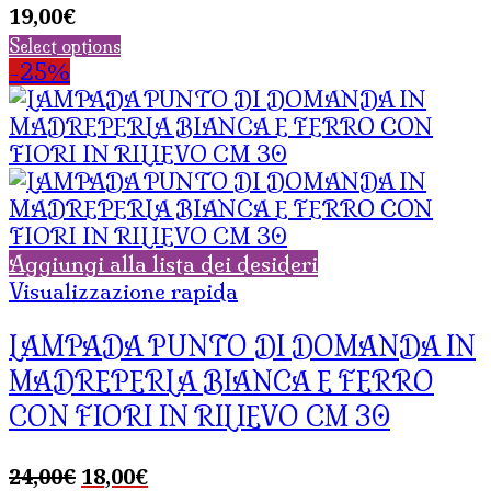
19,00
€
Select options
-25%
Aggiungi alla lista dei desideri
Visualizzazione rapida
LAMPADA PUNTO DI DOMANDA IN
MADREPERLA BIANCA E FERRO
CON FIORI IN RILIEVO CM 30
Il
Il
24,00
€
18,00
€