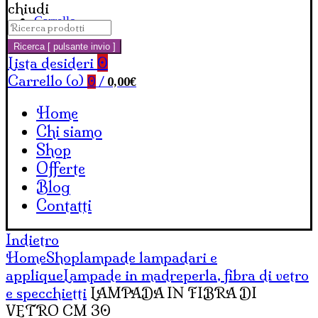
chiudi
Carrello
Cerca:
Ricerca [ pulsante invio ]
Lista desideri
0
Carrello (
o
)
0,00
€
0
/
Home
Chi siamo
Shop
Offerte
Blog
Contatti
Indietro
Home
Shop
lampade lampadari e
applique
Lampade in madreperla, fibra di vetro
e specchietti
LAMPADA IN FIBRA DI
VETRO CM 30