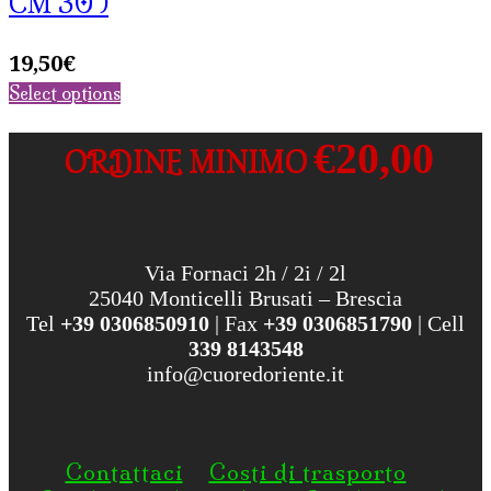
CM 30 )
19,50
€
Select options
€20,00
ORDINE MINIMO
Via Fornaci 2h / 2i / 2l
25040 Monticelli Brusati – Brescia
Tel
+39 0306850910
| Fax
+39 0306851790
| Cell
339 8143548
info@cuoredoriente.it
Contattaci
Costi di trasporto