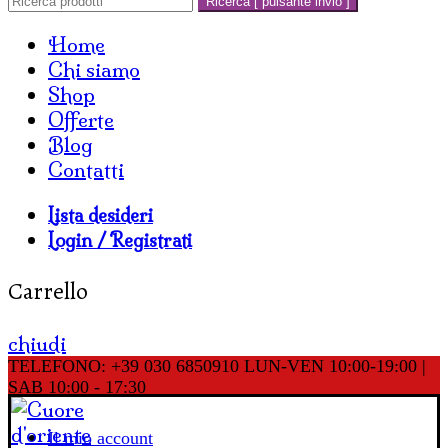
Ricerca [ pulsante invio ]
Home
Chi siamo
Shop
Offerte
Blog
Contatti
Lista desideri
Login / Registrati
Carrello
chiudi
TELEFONO: +39 030 6850910
LUN-VEN 10:00-19:00 |
SAB 10:00 - 17:30
Il mio account