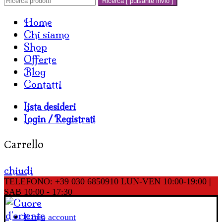
Ricerca [ pulsante invio ]
Home
Chi siamo
Shop
Offerte
Blog
Contatti
Lista desideri
Login / Registrati
Carrello
chiudi
TELEFONO: +39 030 6850910
LUN-VEN 10:00-19:00 |
SAB 10:00 - 17:30
Il mio account