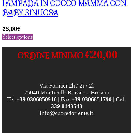
LAMPADA IN COCCO MAMMA CON
BABY SINUOSA
25,00
€
Select options
€20,00
ORDINE MINIMO
Via Fornaci 2h / 2i / 2l
25040 Monticelli Brusati – Brescia
Tel
+39 0306850910
| Fax
+39 0306851790
| Cell
339 8143548
info@cuoredoriente.it