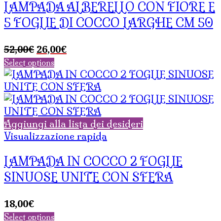
LAMPADA ALBERELLO CON FIORE E
5 FOGLIE DI COCCO LARGHE CM 50
Il
Il
52,00
€
26,00
€
prezzo
prezzo
Select options
originale
attuale
era:
è:
52,00€.
26,00€.
Aggiungi alla lista dei desideri
Visualizzazione rapida
LAMPADA IN COCCO 2 FOGLIE
SINUOSE UNITE CON SFERA
18,00
€
Select options