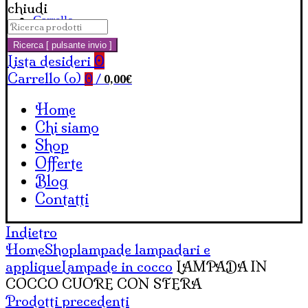
chiudi
Carrello
Cerca:
Ricerca [ pulsante invio ]
Lista desideri
0
Carrello (
o
)
0,00
€
0
/
Home
Chi siamo
Shop
Offerte
Blog
Contatti
Indietro
Home
Shop
lampade lampadari e
applique
Lampade in cocco
LAMPADA IN
COCCO CUORE CON SFERA
Prodotti precedenti