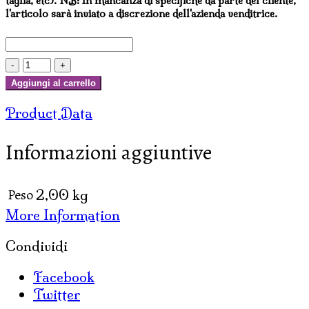
taglia, etc). NB: In mancanza di specifiche da parte del cliente,
l'articolo sarà inviato a discrezione dell'azienda venditrice.
LAMPADA
IN
Aggiungi al carrello
COCCO
Product Data
CUORE
CON
Informazioni aggiuntive
SFERA
quantità
Peso
2,00 kg
More Information
Condividi
Facebook
Twitter