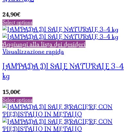
24,90
€
Select options
Aggiungi alla lista dei desideri
Visualizzazione rapida
LAMPADA DI SALE NATURALE 3-4
kg
15,00
€
Select options