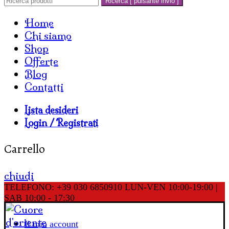
Ricerca [ pulsante invio ]
Home
Chi siamo
Shop
Offerte
Blog
Contatti
Lista desideri
Login / Registrati
Carrello
chiudi
TELEFONO: +39 030 6850910
LUN-VEN 10:00-19:00 |
SAB 10:00 - 17:30
Il mio account