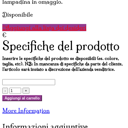
lampadina in omaggio.
Disponibile
Aggiungi alla lista dei desideri
€
Specifiche del prodotto
Inserire le specifiche del prodotto se disponibili (es. colore,
taglia, etc). NB: In mancanza di specifiche da parte del cliente,
l'articolo sarà inviato a discrezione dell'azienda venditrice.
LAMPADA
DI
Aggiungi al carrello
SALE
More Information
SPIRALE
quantità
Informazioni aggiuntive