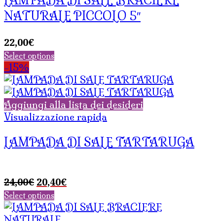
LAMPADA DI SALE BRACIERE
NATURALE PICCOLO 5″
22,00
€
Select options
-15%
Aggiungi alla lista dei desideri
Visualizzazione rapida
LAMPADA DI SALE TARTARUGA
Il
Il
24,00
€
20,40
€
prezzo
prezzo
Select options
originale
attuale
era:
è: