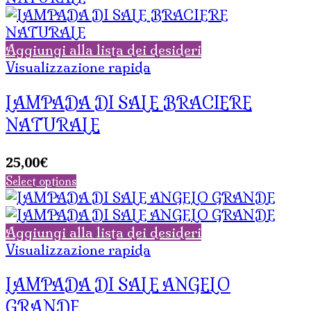
24,00€.
20,40€.
Aggiungi alla lista dei desideri
Visualizzazione rapida
LAMPADA DI SALE BRACIERE
NATURALE
25,00
€
Select options
Aggiungi alla lista dei desideri
Visualizzazione rapida
LAMPADA DI SALE ANGELO
GRANDE