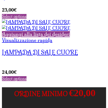
23,00
€
Select options
Aggiungi alla lista dei desideri
Visualizzazione rapida
LAMPADA DI SALE CUORE
24,00
€
Select options
€20,00
ORDINE MINIMO