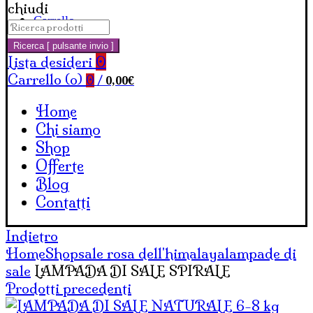
chiudi
Carrello
Cerca:
Ricerca [ pulsante invio ]
Lista desideri
0
Carrello (
o
)
0,00
€
0
/
Home
Chi siamo
Shop
Offerte
Blog
Contatti
Indietro
Home
Shop
sale rosa dell'himalaya
lampade di
sale
LAMPADA DI SALE SPIRALE
Prodotti precedenti