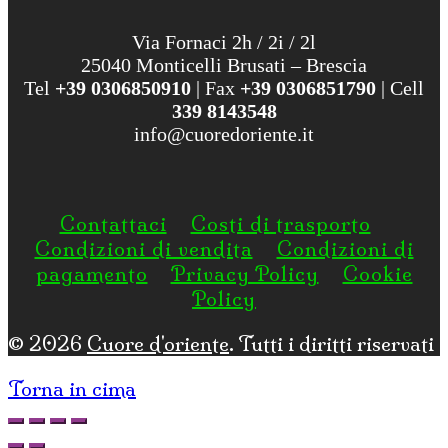
Via Fornaci 2h / 2i / 2l
25040 Monticelli Brusati – Brescia
Tel
+39 0306850910
| Fax
+39 0306851790
| Cell
339 8143548
info@cuoredoriente.it
Contattaci
Costi di trasporto
Condizioni di vendita
Condizioni di
pagamento
Privacy Policy
Cookie
Policy
© 2026
Cuore d'oriente
. Tutti i diritti riservati
Torna in cima