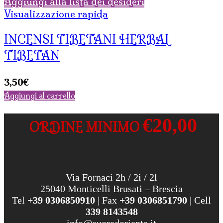
Aggiungi alla lista dei desideri
Visualizzazione rapida
INCENSI TIBETANI HERBAL
TIBETAN
3,50
€
Aggiungi al carrello
€20,00
ORDINE MINIMO
Via Fornaci 2h / 2i / 2l
25040 Monticelli Brusati – Brescia
Tel
+39 0306850910
| Fax
+39 0306851790
| Cell
339 8143548