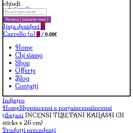
chiudi
Carrello
Cerca:
Ricerca [ pulsante invio ]
Lista desideri
0
Carrello (
o
)
0,00
€
0
/
Home
Chi siamo
Shop
Offerte
Blog
Contatti
Indietro
Home
Shop
incensi e portaincensi
incensi
tibetani
INCENSI TIBETANI KAILASH (31
sticks x 26 cm)
Prodotti precedenti