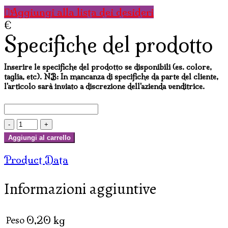
Aggiungi alla lista dei desideri
€
Specifiche del prodotto
Inserire le specifiche del prodotto se disponibili (es. colore,
taglia, etc). NB: In mancanza di specifiche da parte del cliente,
l'articolo sarà inviato a discrezione dell'azienda venditrice.
INCENSI
TIBETANI
Aggiungi al carrello
KAILASH
Product Data
(31
sticks
Informazioni aggiuntive
x
26
cm)
Peso
0,20 kg
quantità