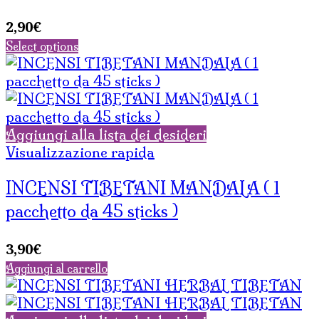
2,90
€
Select options
Aggiungi alla lista dei desideri
Visualizzazione rapida
INCENSI TIBETANI MANDALA ( 1
pacchetto da 45 sticks )
3,90
€
Aggiungi al carrello