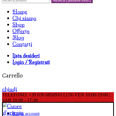
Ricerca [ pulsante invio ]
Home
Chi siamo
Shop
Offerte
Blog
Contatti
Lista desideri
Login / Registrati
Carrello
chiudi
TELEFONO: +39 030 6850910
LUN-VEN 10:00-19:00 |
SAB 10:00 - 17:30
Il mio account