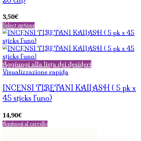
3,50
€
Select options
Aggiungi alla lista dei desideri
Visualizzazione rapida
INCENSI TIBETANI KAILASH ( 5 pk x
45 sticks l’uno)
14,90
€
Aggiungi al carrello