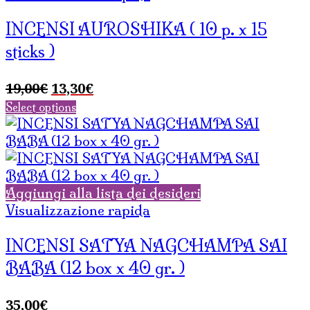
INCENSI AUROSHIKA ( 10 p. x 15
sticks )
Il
Il
19,00
€
13,30
€
prezzo
prezzo
Select options
originale
attuale
era:
è:
19,00€.
13,30€.
Aggiungi alla lista dei desideri
Visualizzazione rapida
INCENSI SATYA NAGCHAMPA SAI
BABA (12 box x 40 gr. )
35,00
€