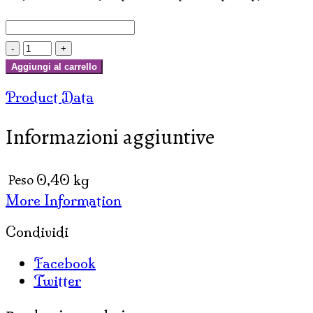
INCENSI
GOLDEN
Aggiungi al carrello
NAG
Product Data
FOREST
(conf.
Informazioni aggiuntive
12
pacch.
X
Peso
0,40 kg
15
More Information
gr)
quantità
Condividi
Facebook
Twitter