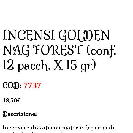
INCENSI GOLDEN
NAG FOREST (conf.
12 pacch. X 15 gr)
7737
COD:
18,50
€
Descrizione:
Incensi realizzati con materie di prima di