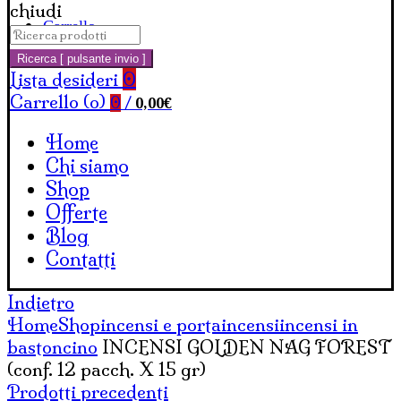
chiudi
Carrello
Cerca:
Ricerca [ pulsante invio ]
Lista desideri
0
Carrello (
o
)
0,00
€
0
/
Home
Chi siamo
Shop
Offerte
Blog
Contatti
Indietro
Home
Shop
incensi e portaincensi
incensi in
bastoncino
INCENSI GOLDEN NAG FOREST
(conf. 12 pacch. X 15 gr)
Prodotti precedenti