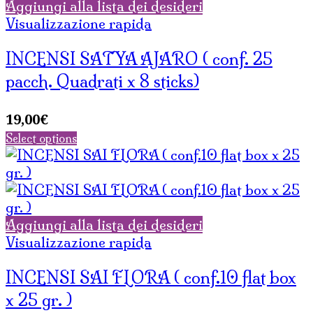
Aggiungi alla lista dei desideri
Visualizzazione rapida
INCENSI SATYA AJARO ( conf. 25
pacch. Quadrati x 8 sticks)
19,00
€
Select options
Aggiungi alla lista dei desideri
Visualizzazione rapida
INCENSI SAI FLORA ( conf.10 flat box
x 25 gr. )