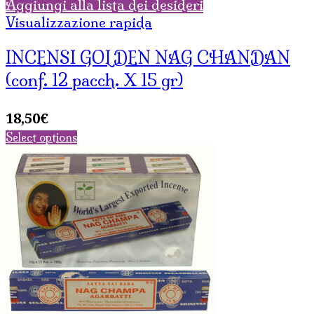
Aggiungi alla lista dei desideri
Visualizzazione rapida
INCENSI GOLDEN NAG CHANDAN
(conf. 12 pacch. X 15 gr)
18,50
€
Select options