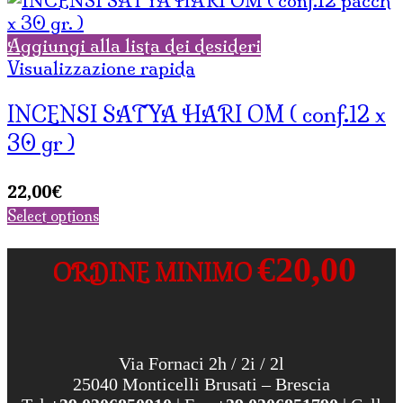
Aggiungi alla lista dei desideri
Visualizzazione rapida
INCENSI SATYA HARI OM ( conf.12 x
30 gr )
22,00
€
Select options
€20,00
ORDINE MINIMO
Via Fornaci 2h / 2i / 2l
25040 Monticelli Brusati – Brescia