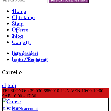
Ricerca [ pulsante invio ]
Home
Chi siamo
Shop
Offerte
Blog
Contatti
Lista desideri
Login / Registrati
Carrello
chiudi
TELEFONO: +39 030 6850910
LUN-VEN 10:00-19:00 |
SAB 10:00 - 17:30
Il mio account