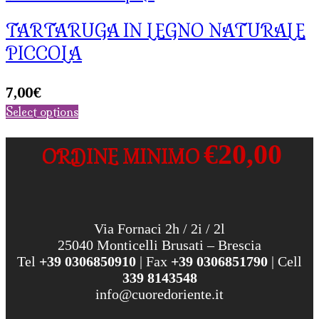
TARTARUGA IN LEGNO NATURALE
PICCOLA
7,00
€
Select options
€20,00
ORDINE MINIMO
Via Fornaci 2h / 2i / 2l
25040 Monticelli Brusati – Brescia
Tel
+39 0306850910
| Fax
+39 0306851790
| Cell
339 8143548
info@cuoredoriente.it