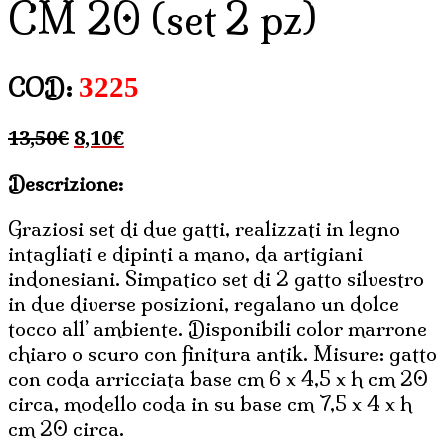
CM 20 (set 2 pz)
3225
COD:
Il
Il
13,50
€
8,10
€
prezzo
prezzo
Descrizione:
originale
attuale
era:
è:
Graziosi set di due gatti, realizzati in legno
13,50€.
8,10€.
intagliati e dipinti a mano, da artigiani
indonesiani. Simpatico set di 2 gatto silvestro
in due diverse posizioni, regalano un dolce
tocco all’ ambiente. Disponibili color marrone
chiaro o scuro con finitura antik. Misure: gatto
con coda arricciata base cm 6 x 4,5 x h cm 20
circa, modello coda in su base cm 7,5 x 4 x h
cm 20 circa.