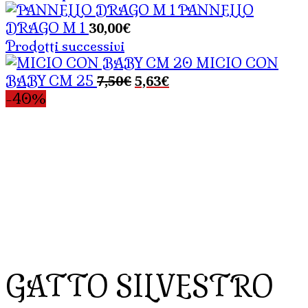
PANNELLO
30,00
€
DRAGO M 1
Prodotti successivi
MICIO CON
Il
Il
7,50
€
5,63
€
BABY CM 25
prezzo
prezzo
-40%
originale
attuale
era:
è:
7,50€.
5,63€.
GATTO SILVESTRO