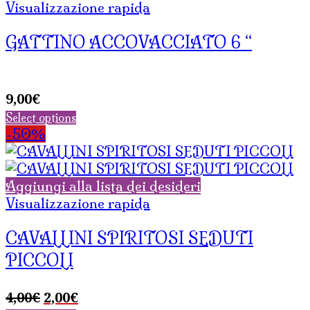
Visualizzazione rapida
GATTINO ACCOVACCIATO 6 “
9,00
€
Select options
-50%
Aggiungi alla lista dei desideri
Visualizzazione rapida
CAVALLINI SPIRITOSI SEDUTI
PICCOLI
Il
Il
4,00
€
2,00
€