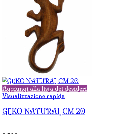
6,00€.
3,00€.
Aggiungi alla lista dei desideri
Visualizzazione rapida
GEKO NATURAL CM 20