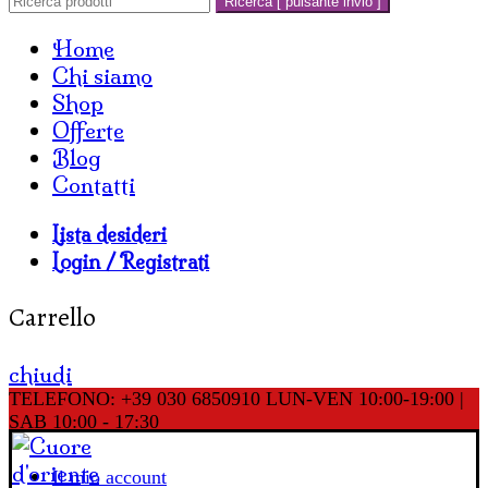
Ricerca [ pulsante invio ]
Home
Chi siamo
Shop
Offerte
Blog
Contatti
Lista desideri
Login / Registrati
Carrello
chiudi
TELEFONO: +39 030 6850910
LUN-VEN 10:00-19:00 |
SAB 10:00 - 17:30
Il mio account