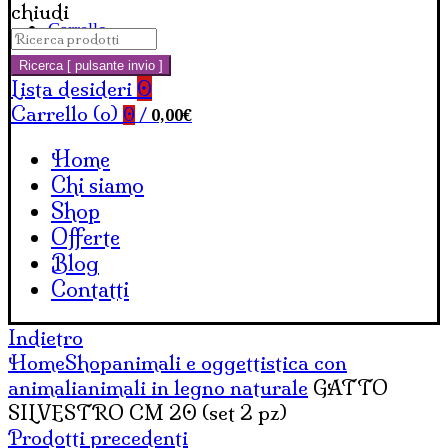
chiudi
Carrello
Cerca:
Ricerca [ pulsante invio ]
Lista desideri
0
Carrello (
o
)
0,00
€
0
/
Home
Chi siamo
Shop
Offerte
Blog
Contatti
Indietro
Home
Shop
animali e oggettistica con
animali
animali in legno naturale
GATTO
SILVESTRO CM 20 (set 2 pz)
Prodotti precedenti