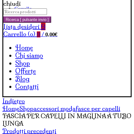
chiudi
Carrello
Cerca:
Ricerca [ pulsante invio ]
Lista desideri
0
Carrello (
o
)
0,00
€
0
/
Home
Chi siamo
Shop
Offerte
Blog
Contatti
Indietro
Home
Shop
accessori moda
fasce per capelli
FASCIA PER CAPELLI IN MAGLINA A TUBO
LUNGA
Prodotti precedenti