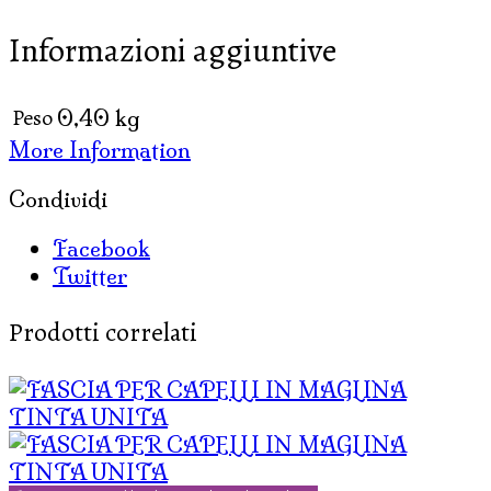
MAGLINA
Informazioni aggiuntive
A
TUBO
LUNGA
Peso
0,40 kg
quantità
More Information
Condividi
Facebook
Twitter
Prodotti correlati