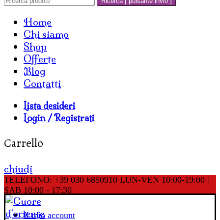
Ricerca [ pulsante invio ]
Home
Chi siamo
Shop
Offerte
Blog
Contatti
Lista desideri
Login / Registrati
Carrello
chiudi
TELEFONO: +39 030 6850910
LUN-VEN 10:00-19:00 |
SAB 10:00 - 17:30
Il mio account