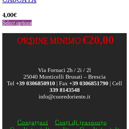
4,00
€
Select options
€20,00
ORDINE MINIMO
Via Fornaci 2h / 2i / 2l
25040 Monticelli Brusati – Brescia
Tel
+39 0306850910
| Fax
+39 0306851790
| Cell
339 8143548
info@cuoredoriente.it
Contattaci
Costi di trasporto