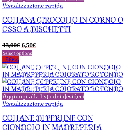
Visualizzazione rapida
COLLANA GIROCOLLO IN CORNO O
OSSO A DISCHETTI
Il
Il
13,00
€
6,50
€
prezzo
prezzo
Select options
originale
attuale
-50%
era:
è:
13,00€.
6,50€.
Aggiungi alla lista dei desideri
Visualizzazione rapida
COLLANE DI PERLINE CON
CIONDOLO IN MADREPERLA