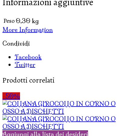
Informazioni aggiuntive
IN
MADREPERLA
E
Peso
0,30 kg
CONCHIGLIETTE
More Information
quantità
Condividi
Facebook
Twitter
Prodotti correlati
-50%
Aggiungi alla lista dei desideri