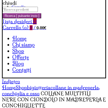
chiudi
Carrello
Cerca:
Ricerca [ pulsante invio ]
Lista desideri
0
Carrello (
o
)
0,00
€
0
/
Home
Chi siamo
Shop
Offerte
Blog
Contatti
Indietro
Home
Shop
bigiotteria
collane in madreperla,
conchiglia e osso
COLLANE MULTIFILI
NERE CON CIONDOLO IN MADREPERLA E
CONCHIGLIETTE