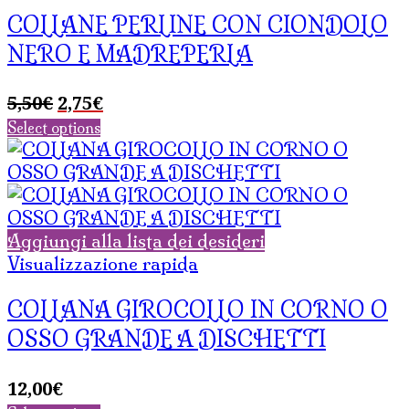
COLLANE PERLINE CON CIONDOLO
NERO E MADREPERLA
Il
Il
5,50
€
2,75
€
prezzo
prezzo
Select options
originale
attuale
era:
è:
5,50€.
2,75€.
Aggiungi alla lista dei desideri
Visualizzazione rapida
COLLANA GIROCOLLO IN CORNO O
OSSO GRANDE A DISCHETTI
12,00
€