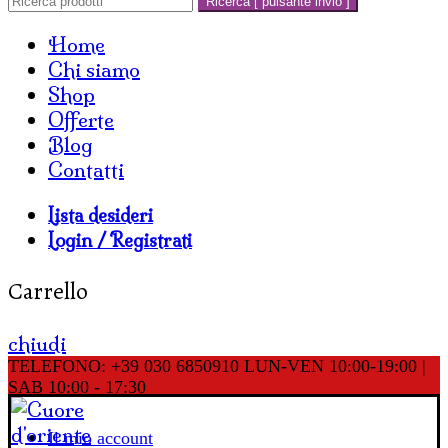
Ricerca [ pulsante invio ]
Home
Chi siamo
Shop
Offerte
Blog
Contatti
Lista desideri
Login / Registrati
Carrello
chiudi
TELEFONO: +39 030 6850910
LUN-VEN 10:00-19:00 |
SAB 10:00 - 17:30
Il mio account