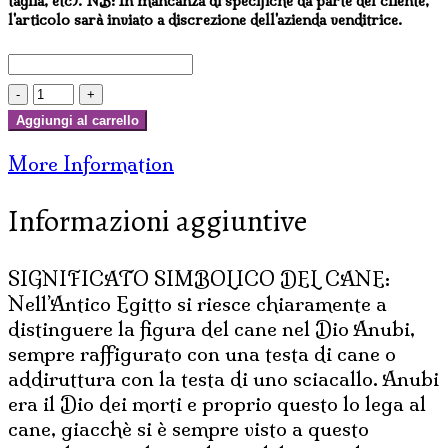
taglia, etc). NB: In mancanza di specifiche da parte del cliente,
l'articolo sarà inviato a discrezione dell'azienda venditrice.
CIOTOLA
DOPPIA
Aggiungi al carrello
CANE
More Information
S.
BERNARDO
Informazioni aggiuntive
CON
CODINO
quantità
SIGNIFICATO SIMBOLICO DEL CANE:
Nell’Antico Egitto si riesce chiaramente a
distinguere la figura del cane nel Dio Anubi,
sempre raffigurato con una testa di cane o
addiruttura con la testa di uno sciacallo. Anubi
era il Dio dei morti e proprio questo lo lega al
cane, giacchè si è sempre visto a questo