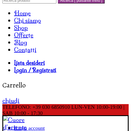
Ricerca [ pulsante invio ]
Home
Chi siamo
Shop
Offerte
Blog
Contatti
Lista desideri
Login / Registrati
Carrello
chiudi
TELEFONO: +39 030 6850910
LUN-VEN 10:00-19:00 |
SAB 10:00 - 17:30
Il mio account