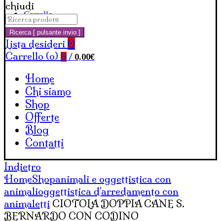
chiudi
Carrello
Cerca:
Ricerca [ pulsante invio ]
Lista desideri
0
Carrello (
o
)
0,00
€
0
/
Home
Chi siamo
Shop
Offerte
Blog
Contatti
Indietro
Home
Shop
animali e oggettistica con
animali
oggettistica d'arredamento con
animaletti
CIOTOLA DOPPIA CANE S.
BERNARDO CON CODINO