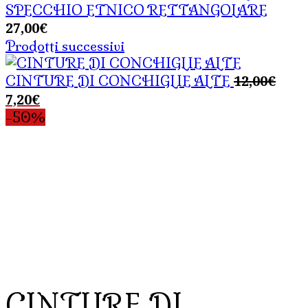
SPECCHIO ETNICO RETTANGOLARE
27,00
€
Prodotti successivi
Il
12,00
€
CINTURE DI CONCHIGLIE ALTE
prez
Il
7,20
€
origi
prezzo
-50%
era:
attuale
12,0
è:
7,20€.
CINTURE DI