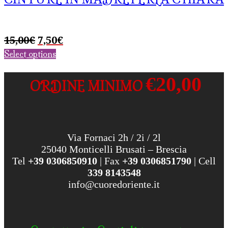
Il
Il
15,00
€
7,50
€
prezzo
prezzo
Select options
originale
attuale
era:
è:
€20,00
ORDINE MINIMO
15,00€.
7,50€.
Via Fornaci 2h / 2i / 2l
25040 Monticelli Brusati – Brescia
Tel
+39 0306850910
| Fax
+39 0306851790
| Cell
339 8143548
info@cuoredoriente.it