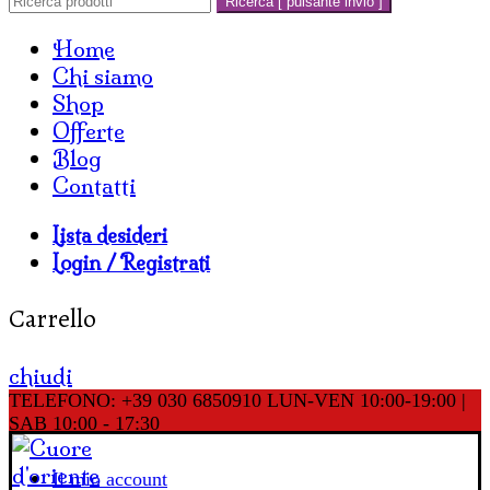
Ricerca [ pulsante invio ]
Home
Chi siamo
Shop
Offerte
Blog
Contatti
Lista desideri
Login / Registrati
Carrello
chiudi
TELEFONO: +39 030 6850910
LUN-VEN 10:00-19:00 |
SAB 10:00 - 17:30
Il mio account