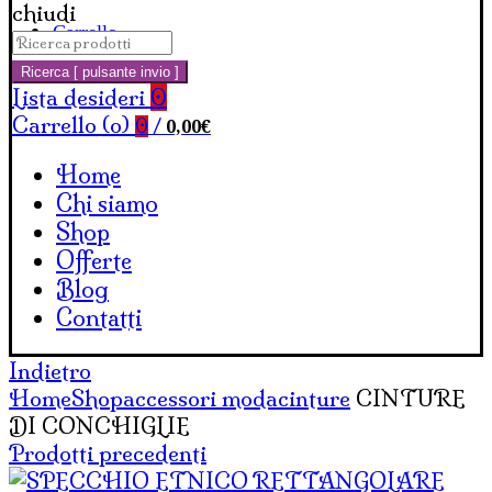
chiudi
Carrello
Cerca:
Ricerca [ pulsante invio ]
Lista desideri
0
Carrello (
o
)
0,00
€
0
/
Home
Chi siamo
Shop
Offerte
Blog
Contatti
Indietro
Home
Shop
accessori moda
cinture
CINTURE
DI CONCHIGLIE
Prodotti precedenti