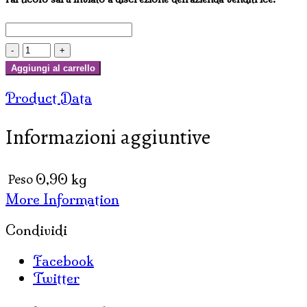
CINTURE
DI
Aggiungi al carrello
CONCHIGLIE
Product Data
quantità
Informazioni aggiuntive
Peso
0,90 kg
More Information
Condividi
Facebook
Twitter