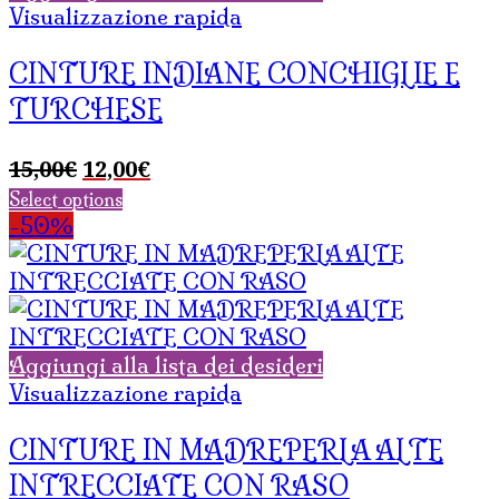
Visualizzazione rapida
CINTURE INDIANE CONCHIGLIE E
TURCHESE
Il
Il
15,00
€
12,00
€
prezzo
prezzo
Select options
originale
attuale
-50%
era:
è:
15,00€.
12,00€.
Aggiungi alla lista dei desideri
Visualizzazione rapida
CINTURE IN MADREPERLA ALTE
INTRECCIATE CON RASO