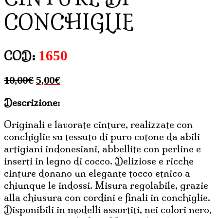
CONCHIGLIE
1650
COD:
Il
Il
10,00
€
5,00
€
prezzo
prezzo
Descrizione:
originale
attuale
era:
è:
Originali e lavorate cinture, realizzate con
10,00€.
5,00€.
conchiglie su tessuto di puro cotone da abili
artigiani indonesiani, abbellite con perline e
inserti in legno di cocco. Deliziose e ricche
cinture donano un elegante tocco etnico a
chiunque le indossi. Misura regolabile, grazie
alla chiusura con cordini e finali in conchiglie.
Disponibili in modelli assortiti, nei colori nero,