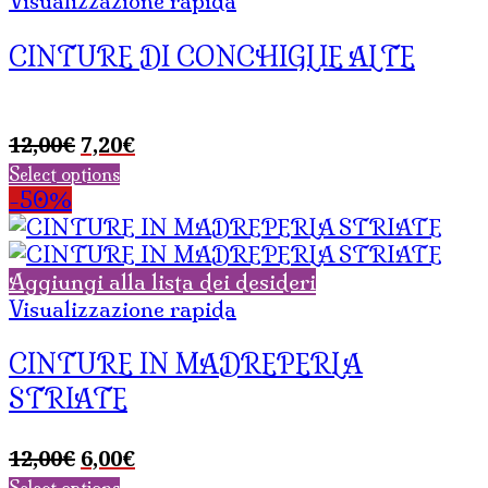
Visualizzazione rapida
CINTURE DI CONCHIGLIE ALTE
Il
Il
12,00
€
7,20
€
prezzo
prezzo
Select options
originale
attuale
-50%
era:
è:
12,00€.
7,20€.
Aggiungi alla lista dei desideri
Visualizzazione rapida
CINTURE IN MADREPERLA
STRIATE
Il
Il
12,00
€
6,00
€
prezzo
prezzo
Select options