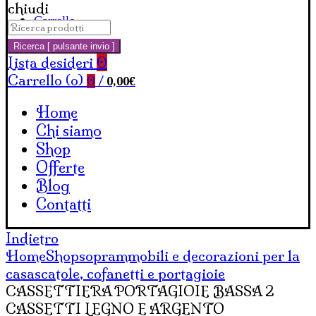
chiudi
Carrello
Cerca:
Ricerca [ pulsante invio ]
Lista desideri
0
Carrello (
o
)
0,00
€
0
/
Home
Chi siamo
Shop
Offerte
Blog
Contatti
Indietro
Home
Shop
soprammobili e decorazioni per la
casa
scatole, cofanetti e portagioie
CASSETTIERA PORTAGIOIE BASSA 2
CASSETTI LEGNO E ARGENTO