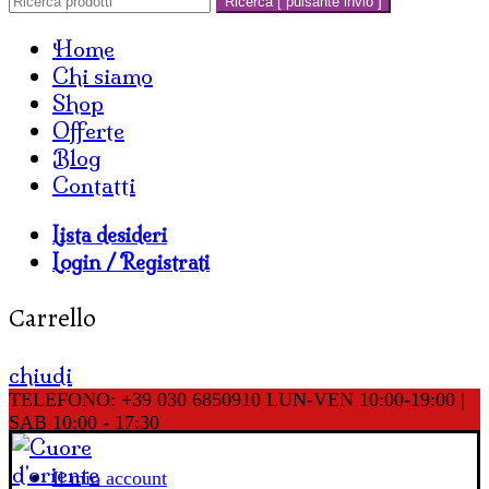
Ricerca [ pulsante invio ]
Home
Chi siamo
Shop
Offerte
Blog
Contatti
Lista desideri
Login / Registrati
Carrello
chiudi
TELEFONO: +39 030 6850910
LUN-VEN 10:00-19:00 |
SAB 10:00 - 17:30
Il mio account