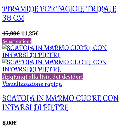
PIRAMIDE PORTAGIOIE TRIBALE
30 CM
Il
Il
15,00
€
11,25
€
prezzo
prezzo
Select options
originale
attuale
era:
è:
15,00€.
11,25€.
Aggiungi alla lista dei desideri
Visualizzazione rapida
SCATOLA IN MARMO CUORE CON
INTARSI DI PIETRE
8,00
€