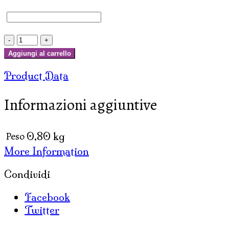
CASSETTIERA
PORTAGIOIE
Aggiungi al carrello
BASSA
Product Data
2
CASSETTI
Informazioni aggiuntive
LEGNO
E
ARGENTO
Peso
0,80 kg
quantità
More Information
Condividi
Facebook
Twitter