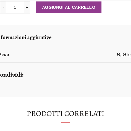
BRACCIALETTI IN PELLE TONDI quantità
AGGIUNGI AL CARRELLO
nformazioni aggiuntive
Peso
0,10 k
ondividi
PRODOTTI CORRELATI