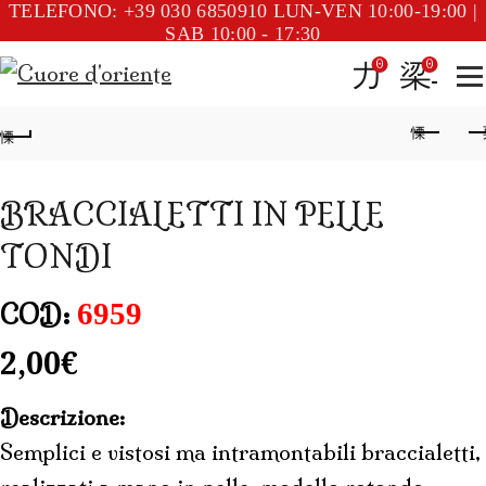
TELEFONO: +39 030 6850910
LUN-VEN 10:00-19:00 |
SAB 10:00 - 17:30
0
0
BRACCIALETTI IN PELLE
TONDI
6959
COD:
2,00
€
Descrizione:
Semplici e vistosi ma intramontabili braccialetti,