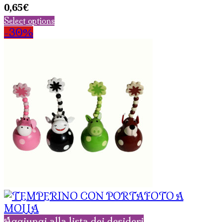
0,65
€
Select options
-30%
Aggiungi alla lista dei desideri