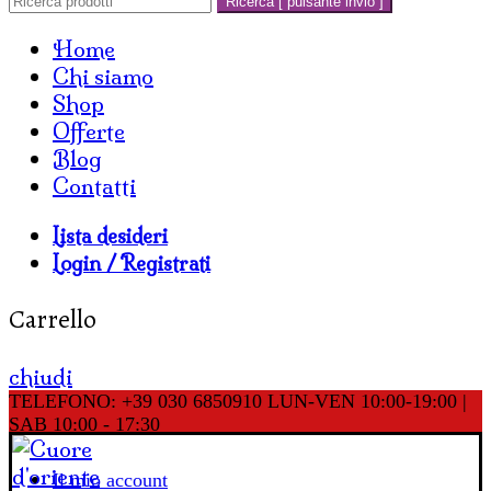
Ricerca [ pulsante invio ]
Home
Chi siamo
Shop
Offerte
Blog
Contatti
Lista desideri
Login / Registrati
Carrello
chiudi
TELEFONO: +39 030 6850910
LUN-VEN 10:00-19:00 |
SAB 10:00 - 17:30
Il mio account