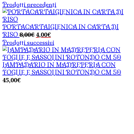
Prodotti precedenti
PORTACARTAIGIENICA IN CARTA DI
Il
Il
8,00
€
4,00
€
RISO
prezzo
prezzo
Prodotti successivi
originale
attuale
era:
è:
8,00€.
4,00€.
LAMPADARIO IN MADREPERLA CON
FOGLIE E SASSOLINI ROTONDO CM 50
45,00
€