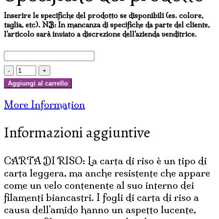
Inserire le specifiche del prodotto se disponibili (es. colore,
taglia, etc). NB: In mancanza di specifiche da parte del cliente,
l'articolo sarà inviato a discrezione dell'azienda venditrice.
BIGLIETTINI
DI
Aggiungi al carrello
AUGURI
More Information
IN
CARTA
Informazioni aggiuntive
DI
RISO
(conf.
CARTA DI RISO: La carta di riso è un tipo di
da
carta leggera, ma anche resistente che appare
pz.
come un velo contenente al suo interno dei
60
filamenti biancastri. I fogli di carta di riso a
)
causa dell’amido hanno un aspetto lucente,
quantità