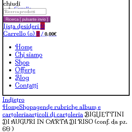
chiudi
Carrello
Cerca:
Ricerca [ pulsante invio ]
Lista desideri
0
Carrello (
o
)
0,00
€
0
/
Home
Chi siamo
Shop
Offerte
Blog
Contatti
Indietro
Home
Shop
agende rubriche album e
cartoleria
articoli di cartoleria
BIGLIETTINI
DI AUGURI IN CARTA DI RISO (conf. da pz.
60 )