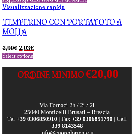
Visualizzazione rapida
TEMPERINO CON PORTAFOTO A
MOLLA
Il
Il
2,90
€
2,03
€
prezzo
prezzo
Select options
originale
attuale
era:
è:
€20,00
ORDINE MINIMO
2,90€.
2,03€.
Via Fornaci 2h / 2i / 2l
25040 Monticelli Brusati – Brescia
Tel
+39 0306850910
| Fax
+39 0306851790
| Cell
339 8143548
info@cuoredoriente.it