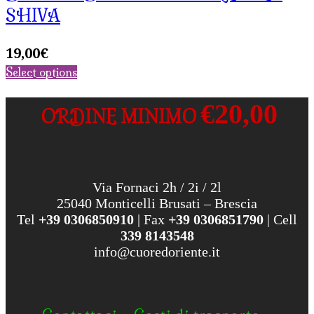
SHIVA
19,00
€
Select options
€20,00
ORDINE MINIMO
Via Fornaci 2h / 2i / 2l
25040 Monticelli Brusati – Brescia
Tel
+39 0306850910
| Fax
+39 0306851790
| Cell
339 8143548
info@cuoredoriente.it