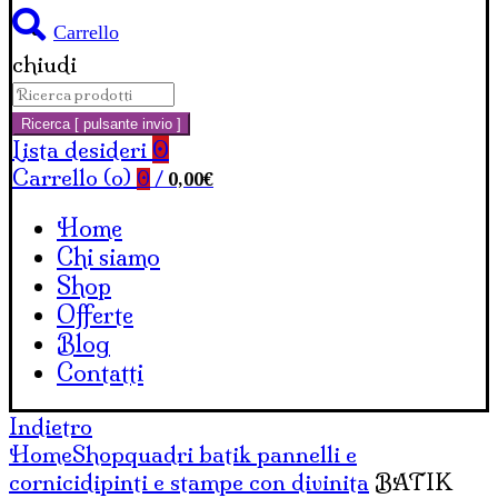
Carrello
chiudi
Cerca:
Ricerca [ pulsante invio ]
Lista desideri
0
Carrello (
o
)
0,00
€
0
/
Home
Chi siamo
Shop
Offerte
Blog
Contatti
Indietro
Home
Shop
quadri batik pannelli e
cornici
dipinti e stampe con divinita
BATIK