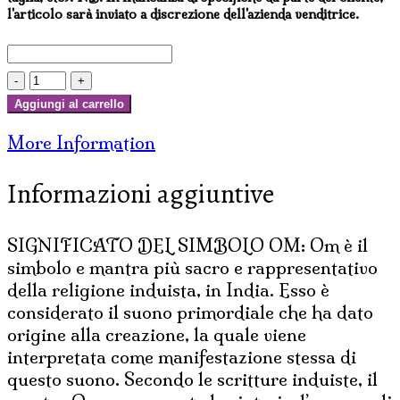
l'articolo sarà inviato a discrezione dell'azienda venditrice.
BATIK
INDIANO
Aggiungi al carrello
DIPINTO
More Information
CON
PAILETTES
Informazioni aggiuntive
OM
quantità
SIGNIFICATO DEL SIMBOLO OM: Om è il
simbolo e mantra più sacro e rappresentativo
della religione induista, in India. Esso è
considerato il suono primordiale che ha dato
origine alla creazione, la quale viene
interpretata come manifestazione stessa di
questo suono. Secondo le scritture induiste, il