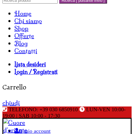
Ricerca [ pulsante invio ]
Home
Chi siamo
Shop
Offerte
Blog
Contatti
Lista desideri
Login / Registrati
Carrello
chiudi
TELEFONO: +39 030 6850910
LUN-VEN 10:00-
19:00 | SAB 10:00 - 17:30
Il mio account