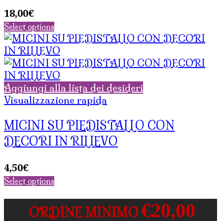
18,00
€
Select options
Aggiungi alla lista dei desideri
Visualizzazione rapida
MICINI SU PIEDISTALLO CON
DECORI IN RILIEVO
4,50
€
Select options
€20,00
ORDINE MINIMO