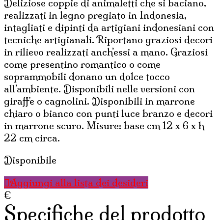
Deliziose coppie di animaletti che si baciano,
15,00€.
11,25€.
realizzati in legno pregiato in Indonesia,
intagliati e dipinti da artigiani indonesiani con
tecniche artigianali. Riportano graziosi decori
in rilievo realizzati anch’essi a mano. Graziosi
come presentino romantico o come
soprammobili donano un dolce tocco
all’ambiente. Disponibili nelle versioni con
giraffe o cagnolini. Disponibili in marrone
chiaro o bianco con punti luce branzo e decori
in marrone scuro. Misure: base cm 12 x 6 x h
22 cm circa.
Disponibile
Aggiungi alla lista dei desideri
€
Specifiche del prodotto