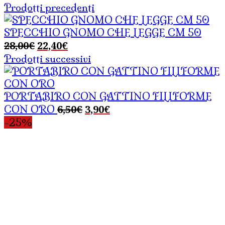
Prodotti precedenti
SPECCHIO GNOMO CHE LEGGE CM 50
Il
Il
28,00
€
22,40
€
prezzo
prezzo
Prodotti successivi
originale
attuale
era:
è:
28,00€.
22,40€.
PORTABIRO CON GATTINO FILIFORME
Il
Il
6,50
€
3,90
€
CON ORO
prezzo
prezzo
-25%
originale
attuale
era:
è:
6,50€.
3,90€.