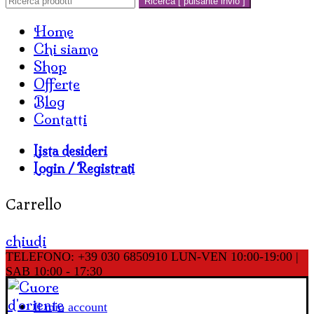
Ricerca [ pulsante invio ]
Home
Chi siamo
Shop
Offerte
Blog
Contatti
Lista desideri
Login / Registrati
Carrello
chiudi
TELEFONO: +39 030 6850910
LUN-VEN 10:00-19:00 |
SAB 10:00 - 17:30
Il mio account