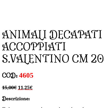
ANIMALI DECAPATI
ACCOPPIATI
S.VALENTINO CM 20
4605
COD:
Il
Il
15,00
€
11,25
€
prezzo
prezzo
Descrizione:
originale
attuale
era:
è: