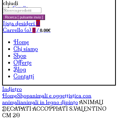
chiudi
Carrello
Cerca:
Ricerca [ pulsante invio ]
Lista desideri
0
Carrello (
o
)
0,00
€
0
/
Home
Chi siamo
Shop
Offerte
Blog
Contatti
Indietro
Home
Shop
animali e oggettistica con
animali
animali in legno dipinto
ANIMALI
DECAPATI ACCOPPIATI S.VALENTINO
CM 20