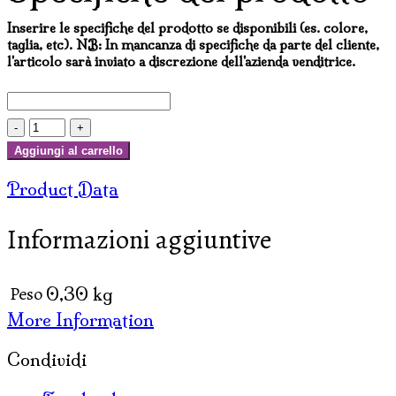
Inserire le specifiche del prodotto se disponibili (es. colore,
taglia, etc). NB: In mancanza di specifiche da parte del cliente,
l'articolo sarà inviato a discrezione dell'azienda venditrice.
ANIMALI
DECAPATI
Aggiungi al carrello
ACCOPPIATI
Product Data
S.VALENTINO
CM
Informazioni aggiuntive
20
quantità
Peso
0,30 kg
More Information
Condividi