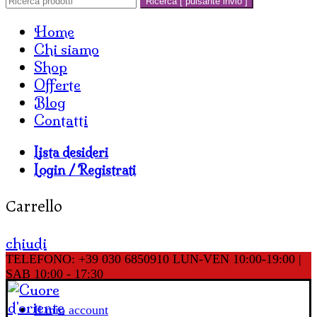
Ricerca [ pulsante invio ]
Home
Chi siamo
Shop
Offerte
Blog
Contatti
Lista desideri
Login / Registrati
Carrello
chiudi
TELEFONO: +39 030 6850910
LUN-VEN 10:00-19:00 |
SAB 10:00 - 17:30
Il mio account