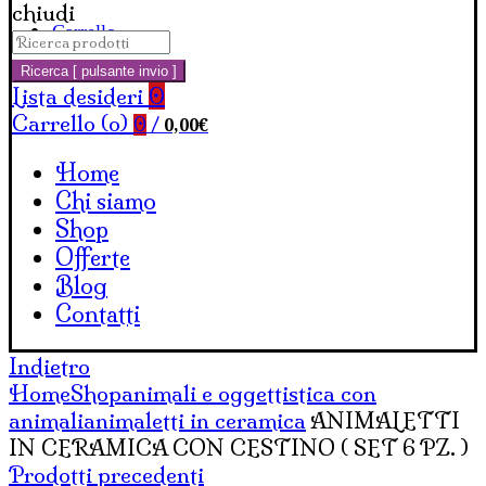
chiudi
Carrello
Cerca:
Ricerca [ pulsante invio ]
Lista desideri
0
Carrello (
o
)
0,00
€
0
/
Home
Chi siamo
Shop
Offerte
Blog
Contatti
Indietro
Home
Shop
animali e oggettistica con
animali
animaletti in ceramica
ANIMALETTI
IN CERAMICA CON CESTINO ( SET 6 PZ. )
Prodotti precedenti