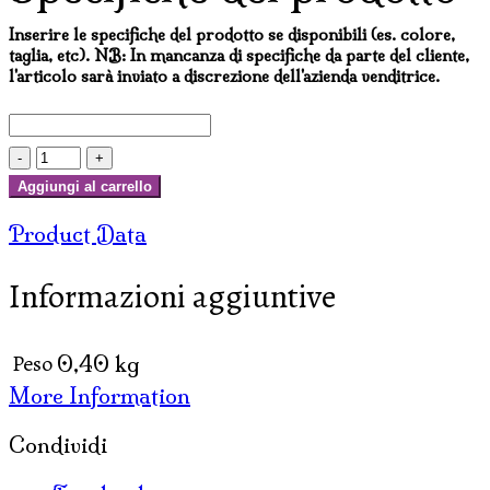
Inserire le specifiche del prodotto se disponibili (es. colore,
taglia, etc). NB: In mancanza di specifiche da parte del cliente,
l'articolo sarà inviato a discrezione dell'azienda venditrice.
ANIMALETTI
IN
Aggiungi al carrello
CERAMICA
Product Data
CON
CESTINO
Informazioni aggiuntive
(
SET
6
Peso
0,40 kg
PZ.
More Information
)
quantità
Condividi