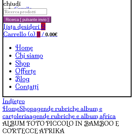
chiudi
Carrello
Cerca:
Ricerca [ pulsante invio ]
Lista desideri
0
Carrello (
o
)
0,00
€
0
/
Home
Chi siamo
Shop
Offerte
Blog
Contatti
Indietro
Home
Shop
agende rubriche album e
cartoleria
agende rubriche e album africa
ALBUM FOTO PICCOLO IN BAMBOO E
CORTECCE AFRIKA