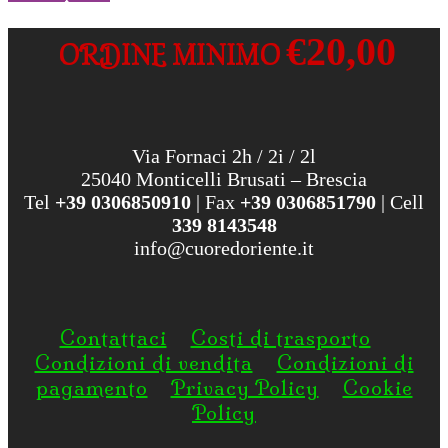
originale
attuale
era:
è:
€20,00
ORDINE MINIMO
9,00€.
4,50€.
Via Fornaci 2h / 2i / 2l
25040 Monticelli Brusati – Brescia
Tel
+39 0306850910
| Fax
+39 0306851790
| Cell
339 8143548
info@cuoredoriente.it
Contattaci
Costi di trasporto
Condizioni di vendita
Condizioni di
pagamento
Privacy Policy
Cookie
Policy