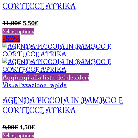
CORTECCE AFRIKA
Il
Il
11,00
€
5,50
€
prezzo
prezzo
Select options
originale
attuale
-50%
era:
è:
11,00€.
5,50€.
Aggiungi alla lista dei desideri
Visualizzazione rapida
AGENDA PICCOLA IN BAMBOO E
CORTECCE AFRIKA
Il
Il
9,00
€
4,50
€
prezzo
prezzo
Select options