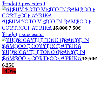
Prodotti precedenti
ALBUM FOTO MEDIO IN BAMBOO E
Il
Il
15,00
€
7,50
€
CORTECCE AFRIKA
prezzo
prezzo
Prodotti successivi
originale
attuale
era:
è:
15,00€.
7,50€.
RUBRICA TELEFONO GRANDE IN
Il
12,50
€
BAMBOO E CORTECCE AFRIKA
prez
Il
6,25
€
origi
prezzo
-40%
era:
attuale
12,5
è:
6,25€.