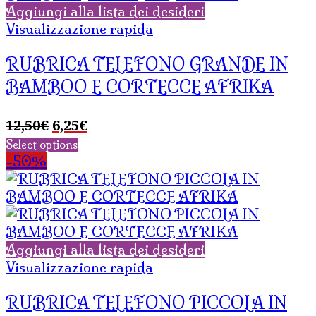
Aggiungi alla lista dei desideri
Visualizzazione rapida
RUBRICA TELEFONO GRANDE IN
BAMBOO E CORTECCE AFRIKA
Il
Il
12,50
€
6,25
€
prezzo
prezzo
Select options
originale
attuale
-50%
era:
è:
12,50€.
6,25€.
Aggiungi alla lista dei desideri
Visualizzazione rapida
RUBRICA TELEFONO PICCOLA IN