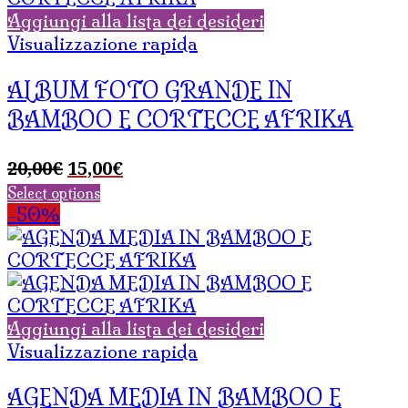
Aggiungi alla lista dei desideri
Visualizzazione rapida
ALBUM FOTO GRANDE IN
BAMBOO E CORTECCE AFRIKA
Il
Il
20,00
€
15,00
€
prezzo
prezzo
Select options
originale
attuale
-50%
era:
è:
20,00€.
15,00€.
Aggiungi alla lista dei desideri
Visualizzazione rapida
AGENDA MEDIA IN BAMBOO E