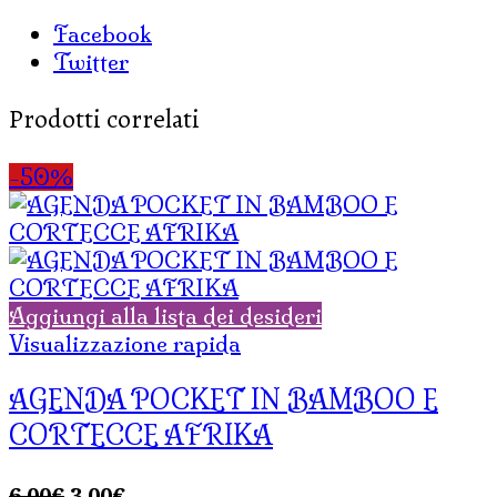
Facebook
Twitter
Prodotti correlati
-50%
Aggiungi alla lista dei desideri
Visualizzazione rapida
AGENDA POCKET IN BAMBOO E
CORTECCE AFRIKA
Il
Il
6,00
€
3,00
€