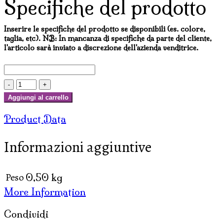
Specifiche del prodotto
Inserire le specifiche del prodotto se disponibili (es. colore,
taglia, etc). NB: In mancanza di specifiche da parte del cliente,
l'articolo sarà inviato a discrezione dell'azienda venditrice.
ALBUM
FOTO
Aggiungi al carrello
PICCOLO
Product Data
IN
BAMBOO
Informazioni aggiuntive
E
CORTECCE
AFRIKA
Peso
0,50 kg
quantità
More Information
Condividi