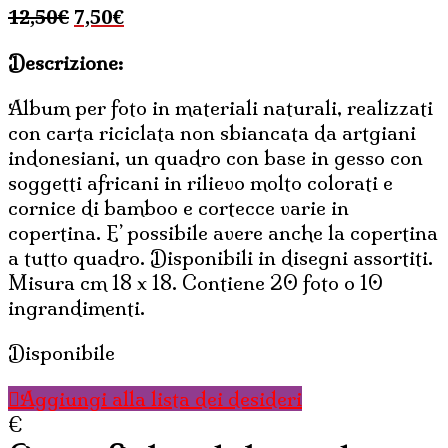
Il
Il
12,50
€
7,50
€
prezzo
prezzo
Descrizione:
originale
attuale
era:
è:
Album per foto in materiali naturali, realizzati
12,50€.
7,50€.
con carta riciclata non sbiancata da artgiani
indonesiani, un quadro con base in gesso con
soggetti africani in rilievo molto colorati e
cornice di bamboo e cortecce varie in
copertina. E’ possibile avere anche la copertina
a tutto quadro. Disponibili in disegni assortiti.
Misura cm 18 x 18. Contiene 20 foto o 10
ingrandimenti.
Disponibile
Aggiungi alla lista dei desideri
€