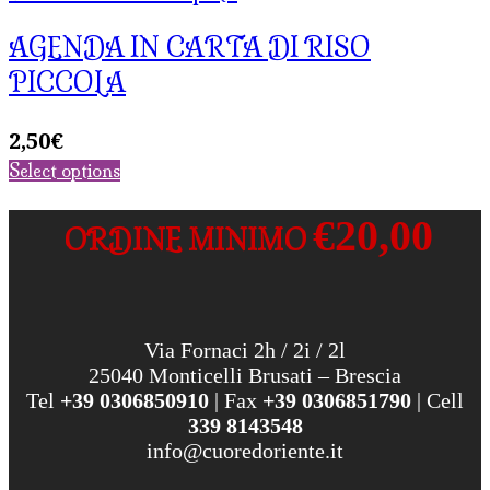
AGENDA IN CARTA DI RISO
PICCOLA
2,50
€
Select options
€20,00
ORDINE MINIMO
Via Fornaci 2h / 2i / 2l
25040 Monticelli Brusati – Brescia
Tel
+39 0306850910
| Fax
+39 0306851790
| Cell
339 8143548
info@cuoredoriente.it