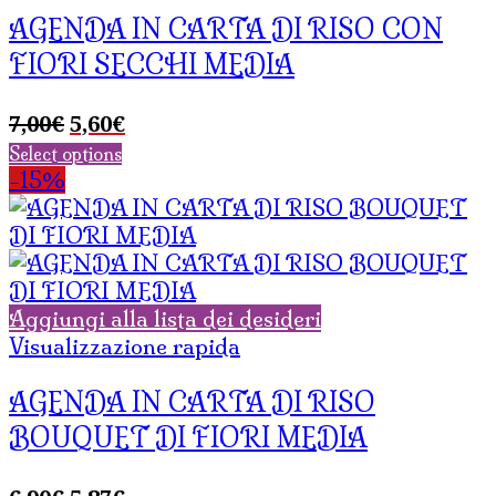
AGENDA IN CARTA DI RISO CON
FIORI SECCHI MEDIA
Il
Il
7,00
€
5,60
€
prezzo
prezzo
Select options
originale
attuale
-15%
era:
è:
7,00€.
5,60€.
Aggiungi alla lista dei desideri
Visualizzazione rapida
AGENDA IN CARTA DI RISO
BOUQUET DI FIORI MEDIA
Il
Il