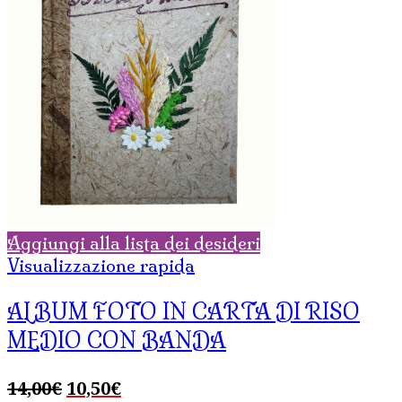
Aggiungi alla lista dei desideri
Visualizzazione rapida
ALBUM FOTO IN CARTA DI RISO
MEDIO CON BANDA
Il
Il
14,00
€
10,50
€