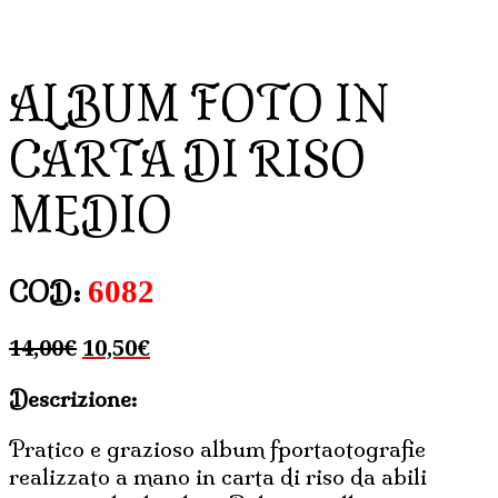
ALBUM FOTO IN
CARTA DI RISO
MEDIO
6082
COD:
Il
Il
14,00
€
10,50
€
prezzo
prezzo
Descrizione:
originale
attuale
era:
è:
Pratico e grazioso album fportaotografie
14,00€.
10,50€.
realizzato a mano in carta di riso da abili