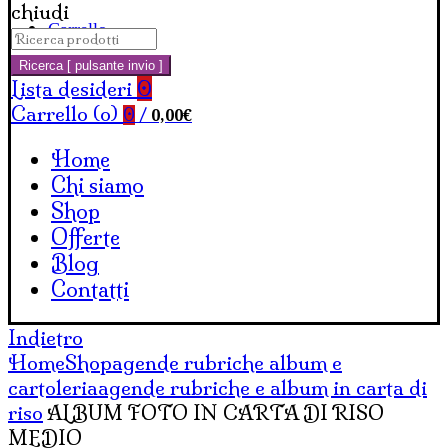
chiudi
Carrello
Cerca:
Ricerca [ pulsante invio ]
Lista desideri
0
Carrello (
o
)
0,00
€
0
/
Home
Chi siamo
Shop
Offerte
Blog
Contatti
Indietro
Home
Shop
agende rubriche album e
cartoleria
agende rubriche e album in carta di
riso
ALBUM FOTO IN CARTA DI RISO
MEDIO