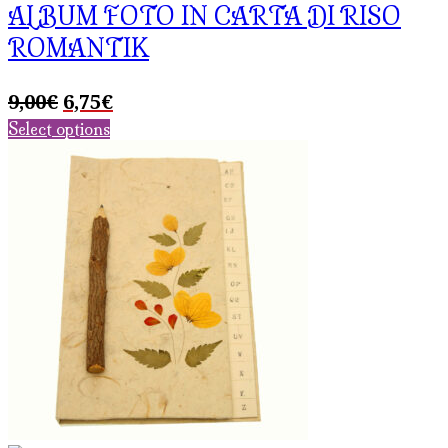
ALBUM FOTO IN CARTA DI RISO
ROMANTIK
Il
Il
9,00
€
6,75
€
prezzo
prezzo
Select options
originale
attuale
era:
è:
9,00€.
6,75€.