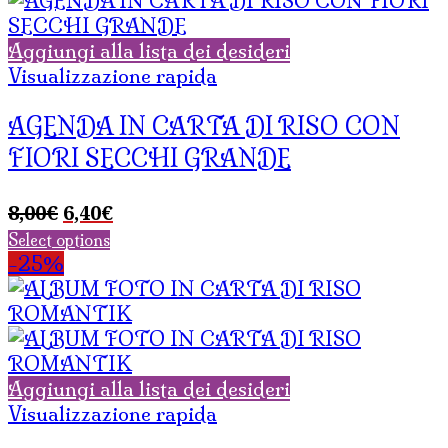
Aggiungi alla lista dei desideri
Visualizzazione rapida
AGENDA IN CARTA DI RISO CON
FIORI SECCHI GRANDE
Il
Il
8,00
€
6,40
€
prezzo
prezzo
Select options
originale
attuale
-25%
era:
è:
8,00€.
6,40€.
Aggiungi alla lista dei desideri
Visualizzazione rapida