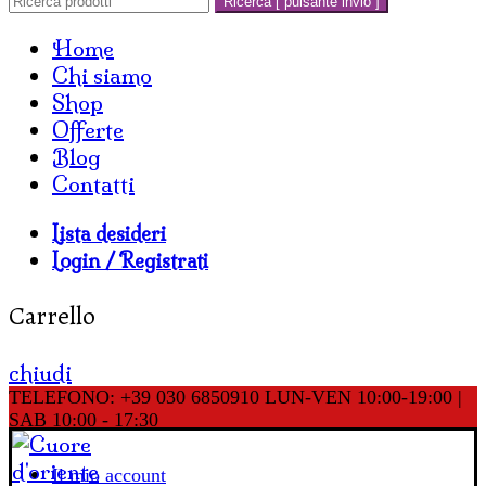
Ricerca [ pulsante invio ]
Home
Chi siamo
Shop
Offerte
Blog
Contatti
Lista desideri
Login / Registrati
Carrello
chiudi
TELEFONO: +39 030 6850910
LUN-VEN 10:00-19:00 |
SAB 10:00 - 17:30
Il mio account