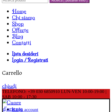
Ricerca [ pulsante invio ]
Home
Chi siamo
Shop
Offerte
Blog
Contatti
Lista desideri
Login / Registrati
Carrello
chiudi
TELEFONO: +39 030 6850910
LUN-VEN 10:00-19:00 |
SAB 10:00 - 17:30
Il mio account