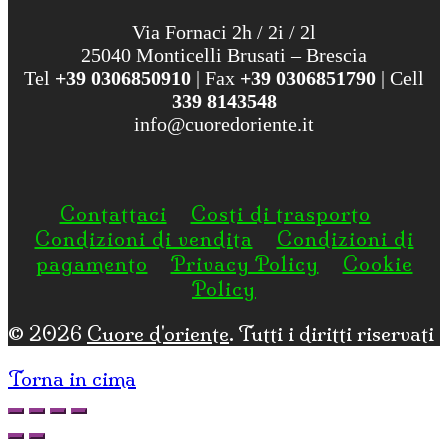
Via Fornaci 2h / 2i / 2l
25040 Monticelli Brusati – Brescia
Tel
+39 0306850910
| Fax
+39 0306851790
| Cell
339 8143548
info@cuoredoriente.it
Contattaci
Costi di trasporto
Condizioni di vendita
Condizioni di
pagamento
Privacy Policy
Cookie
Policy
© 2026
Cuore d'oriente
. Tutti i diritti riservati
Torna in cima