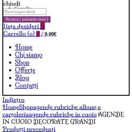
chiudi
Carrello
Cerca:
Ricerca [ pulsante invio ]
Lista desideri
0
Carrello (
o
)
0,00
€
0
/
Home
Chi siamo
Shop
Offerte
Blog
Contatti
Indietro
Home
Shop
agende rubriche album e
cartoleria
agende rubriche in cuoio
AGENDE
IN CUOIO DECORATE GRANDI
Prodotti precedenti