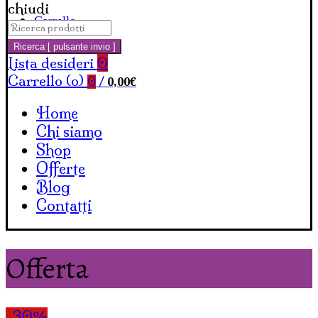
chiudi
Carrello
Cerca:
Ricerca [ pulsante invio ]
Lista desideri
0
Carrello (
o
)
0,00
€
0
/
Home
Chi siamo
Shop
Offerte
Blog
Contatti
Offerta
-30%