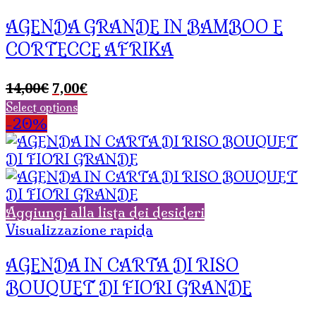
AGENDA GRANDE IN BAMBOO E
CORTECCE AFRIKA
Il
Il
14,00
€
7,00
€
prezzo
prezzo
Select options
originale
attuale
-20%
era:
è:
14,00€.
7,00€.
Aggiungi alla lista dei desideri
Visualizzazione rapida
AGENDA IN CARTA DI RISO
BOUQUET DI FIORI GRANDE