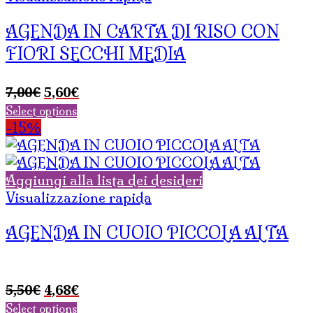
AGENDA IN CARTA DI RISO CON
FIORI SECCHI MEDIA
Il
Il
7,00
€
5,60
€
prezzo
prezzo
Select options
originale
attuale
-15%
era:
è:
7,00€.
5,60€.
Aggiungi alla lista dei desideri
Visualizzazione rapida
AGENDA IN CUOIO PICCOLA ALTA
Il
Il
5,50
€
4,68
€
prezzo
prezzo
Select options