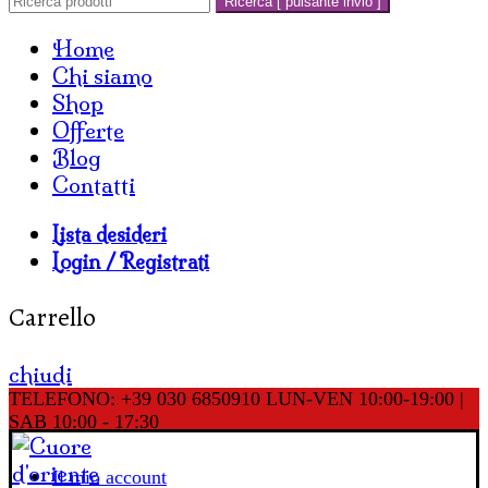
Ricerca [ pulsante invio ]
Home
Chi siamo
Shop
Offerte
Blog
Contatti
Lista desideri
Login / Registrati
Carrello
chiudi
TELEFONO: +39 030 6850910
LUN-VEN 10:00-19:00 |
SAB 10:00 - 17:30
Il mio account