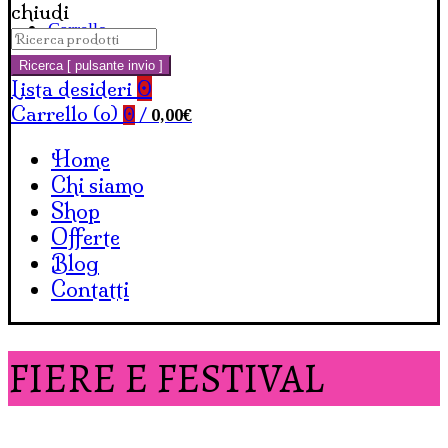
chiudi
Carrello
Cerca:
Ricerca [ pulsante invio ]
Lista desideri
0
Carrello (
o
)
0,00
€
0
/
Home
Chi siamo
Shop
Offerte
Blog
Contatti
FIERE E FESTIVAL