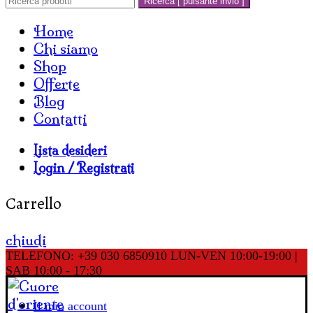
Ricerca [ pulsante invio ]
Home
Chi siamo
Shop
Offerte
Blog
Contatti
Lista desideri
Login / Registrati
Carrello
chiudi
TELEFONO: +39 030 6850910
LUN-VEN 10:00-19:00 |
SAB 10:00 - 17:30
Il mio account