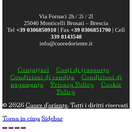
Via Fornaci 2h / 2i / 2l
25040 Monticelli Brusati – Brescia
Tel
+39 0306850910
| Fax
+39 0306851790
| Cell
339 8143548
info@cuoredoriente.it
Contattaci
Costi di trasporto
Condizioni di vendita
Condizioni di
pagamento
Privacy Policy
Cookie
Policy
© 2026
Cuore d'oriente
. Tutti i diritti riservati
Torna in cima
Sidebar